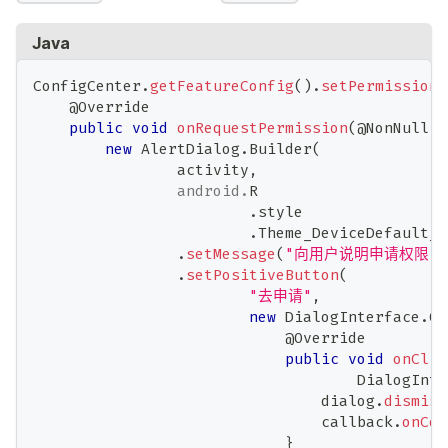
Java
ConfigCenter
.
getFeatureConfig
(
)
.
setPermissionI
@Override
public
void
onRequestPermission
(
@NonNull
C
new
AlertDialog
.
Builder
(
                activity
,
android
.
R
.
style
.
Theme_DeviceDefault_L
.
setMessage
(
"向用户说明申请权限"
)
.
setPositiveButton
(
"去申请"
,
new
DialogInterface
.
On
@Override
public
void
onClic
DialogInte
                                dialog
.
dismiss
                                callback
.
onCon
}