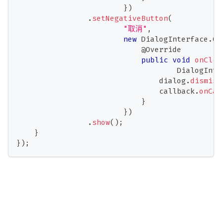
}
)
.
setNegativeButton
(
"取消"
,
new
DialogInterface
.
On
@Override
public
void
onClic
DialogInte
                                dialog
.
dismiss
                                callback
.
onCan
}
}
)
.
show
(
)
;
}
}
)
;