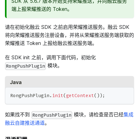
SDK 从 5.6.7 版本开始支持荣耀推送，并向融云服务
端上报荣耀推送的 Token。
请在初始化融云 SDK 之前启用荣耀推送服务。融云 SDK
将向荣耀推送服务注册设备，并将从荣耀推送服务端获取的
荣耀推送 Token 上报给融云推送服务端。
在 SDK init 之前，调用下面代码，初始化
模块。
RongPushPlugin
Java
RongPushPlugin
.
init
(
getContext
(
)
)
;
如果找不到
模块，请检查是否已经
集成
RongPushPlugin
融云自建推送通道
。