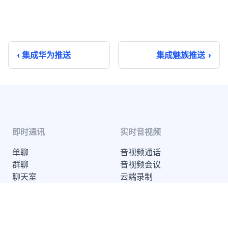
集成华为推送
集成魅族推送
即时通讯
实时音视频
单聊
音视频通话
群聊
音视频会议
聊天室
云端录制
系统通知
超级群
推送 Plus