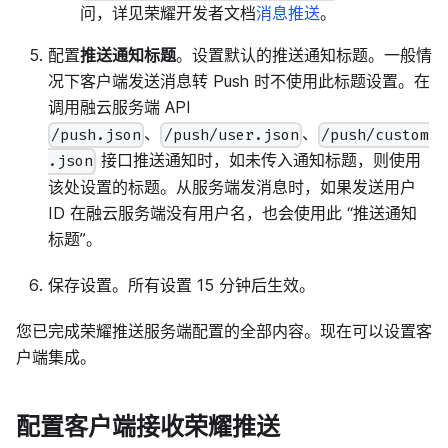
问，详见荣耀开发者文档
消息推送
。
配置
推送通知标题
。设置默认的推送通知标题。一般情
况下客户端发送消息转 Push 时不使用此标题设置。在
调用融云服务端 API
、
、
/push.json
/push/user.json
/push/custom
接口推送通知时，如未传入通知标题，则使用
.json
该处设置的标题。从服务端发消息时，如果发送用户
ID 在融云服务端没有用户名，也会使用此 “推送通知
标题”。
保存设置。所有设置 15 分钟后生效。
您已完成荣耀推送服务端配置的全部内容。现在可以设置客
户端集成。
配置客户端接收荣耀推送