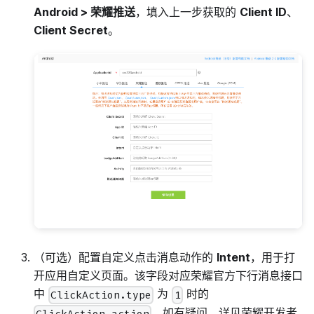
Android > 荣耀推送
，填入上一步获取的
Client ID
、
Client Secret
。
（可选）配置自定义点击消息动作的
Intent
，用于打
开应用自定义页面。该字段对应荣耀官方下行消息接口
中
为
时的
ClickAction.type
1
。如有疑问，详见荣耀开发者
ClickAction.action