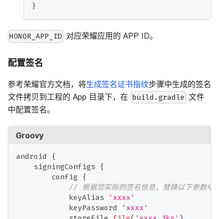
}
对应荣耀应用的 APP ID。
HONOR_APP_ID
配置签名
参考荣耀官方文档，将
生成签名证书指纹
步骤中生成的签名
文件拷贝到工程的 App 目录下，在
文件
build.gradle
中配置签名。
Groovy
android 
{
    signingConfigs 
{
        config 
{
// 根据您实际的签名信息，替换以下参数中的
            keyAlias 
'xxxx'
            keyPassword 
'xxxx'
            storeFile 
file
(
'xxxx.jks'
)