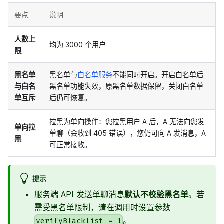
要点
说明
人数上
均为 3000 个用户
限
黑名单
黑名单与
白名单服务
不能同时开启。开启白名单后
与白名
黑名单功能失效，原黑名单数据保留，关闭白名单
单互斥
后仍可恢复。
拉黑为单向操作：您拉黑用户 A 后，A 无法向您发
单向拉
单聊（会收到 405 错误），您仍可向 A 发消息，A
黑
可正常接收。
提示
服务端 API 发送单聊消息
默认不校验黑名单
。若
需受黑名单限制，请在调用时设置参数
。
verifyBlacklist = 1