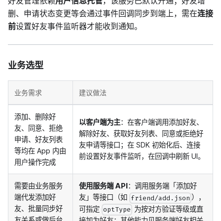
好友管理依赖
用户信息托管
，该服务已默认开通；好友增
删、申请状态变更等会通过事件回调同步到端上，需在
连接
前
设置好友事件监听器才能收到通知。
业务选型
业务需求
建议做法
添加、删除好
以客户端为主
：在客户端调用添加好友、
友、同意、拒绝
解除好友、获取好友列表、同意或拒绝好
申请、好友列表
友申请等接口；在 SDK 初始化后、连接
等均在 App 内由
前设置好友事件监听，在回调中刷新 UI。
用户操作完成
需要由业务服务
使用服务端 API
：调用服务端「添加好
端代发添加好
友」等接口（如
），
friend/add.json
友、批量同步好
可指定
为按对方验证等级或直
optType
友关系或做后台
接加为好友；其他能力见服务端好友相关