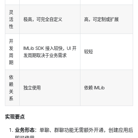
灵
活
极高，可完全自定义
高，可定制或扩展
性
开
发
IMLib SDK 接入较快，UI 开
较短
周
发周期取决于业务需求
期
依
赖
独立使用
依赖 IMLib
关
系
实现要点
业务形态
：单聊、群聊功能无需额外开通，创建应用后
即可使用。