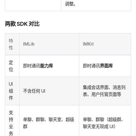
调整。
两款 SDK 对比
特
IMLib
IMKit
性
定
即时通讯
能力库
即时通讯
界面库
位
UI
集成会话界面、消息列
组
不含任何 UI
表、用户托管页面等
件
支
持
单聊、群聊、聊天室、超级
单聊、群聊（超级群、
业
群
聊天室无现成 UI）
务