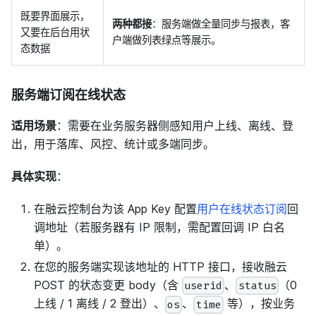
既要界面展示，
两种都接
：服务端做全量同步与报表，客
又要在后台用状
户端做列表绿点等展示。
态数据
服务端订阅在线状态
适用场景
：需要在业务服务器侧感知用户上线、离线、登
出，用于落库、风控、统计或多端同步。
具体实现
：
在融云控制台为该 App Key 配置
用户在线状态订阅
回
调地址（若服务器有 IP 限制，需配置回调 IP 白名
单）。
在您的服务端实现该地址的 HTTP 接口，接收融云
POST 的状态变更 body（含
、
（0
userid
status
上线 / 1 离线 / 2 登出）、
、
等），按业务
os
time