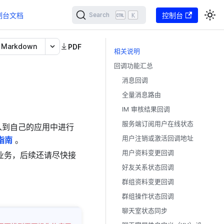
制台文档
K
控制台
Search
Markdown
PDF
相关说明
回调功能汇总
消息回调
全量消息路由
IM 审核结果回调
服务端订阅用户在线状态
入到自己的应用中进行
用户注销或激活回调地址
指南
。
用户资料变更回调
业务，后续还请尽快接
好友关系状态回调
群组资料变更回调
群组操作状态回调
聊天室状态同步