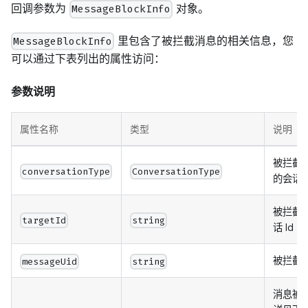
回调参数为
对象。
MessageBlockInfo
里包含了被拦截消息的相关信息，您
MessageBlockInfo
可以通过下表列出的属性访问：
参数说明
属性名称
类型
说明
被拦截
conversationType
ConversationType
的会话
被拦截
targetId
string
话 Id
被拦截消
messageUid
string
消息被