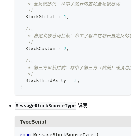
   * 全局敏感词：命中了融云内置的全局敏感词
   */
  BlockGlobal 
=
1
,
/**
   * 自定义敏感词拦截：命中了客户在融云自定义的敏
   */
  BlockCustom 
=
2
,
/**
   * 第三方审核拦截：命中了第三方（数美）或消息
   */
  BlockThirdParty 
=
3
,
}
说明
MessageBlockSourceType
TypeScript
enum
 MessageBlockSourceType 
{