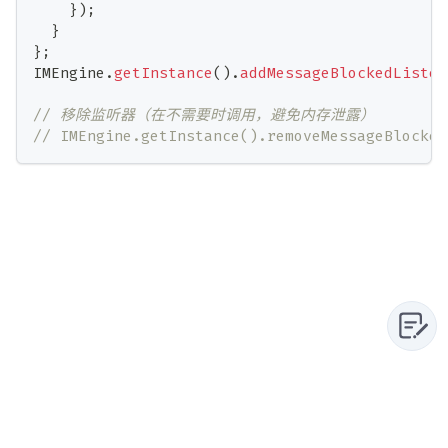
}
)
;
}
}
;
IMEngine
.
getInstance
(
)
.
addMessageBlockedListen
// 移除监听器（在不需要时调用，避免内存泄露）
// IMEngine.getInstance().removeMessageBlocked