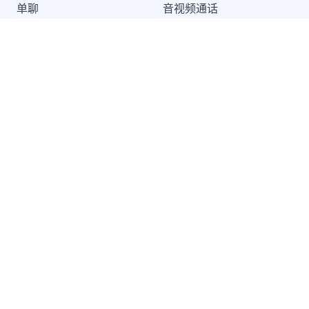
单聊
音视频通话
群聊
音视频会议
聊天室
云端录制
系统通知
超级群
推送 Plus
开发者服务
解决方案
知识库
兴趣社交
开发指南
互动游戏
服务条款
社交电商
SDK 隐私政策
在线教育
远程医疗
地产服务
出海