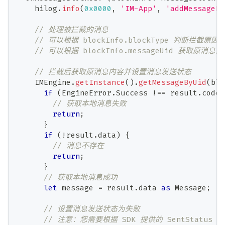
    hilog
.
info
(
0x0000
,
'IM-App'
,
'addMessageBl
// 处理被拦截的消息
// 可以根据 blockInfo.blockType 判断拦截原因
// 可以根据 blockInfo.messageUid 获取原消息
// 拦截后获取原消息内容并设置消息发送状态
    IMEngine
.
getInstance
(
)
.
getMessageByUid
(
blo
if
(
EngineError
.
Success 
!==
 result
.
code
)
// 获取本地消息失败
return
;
}
if
(
!
result
.
data
)
{
// 消息不存在
return
;
}
// 获取本地消息成功
let
 message 
=
 result
.
data 
as
 Message
;
// 设置消息发送状态为失败
// 注意：您需要根据 SDK 提供的 SentStatu