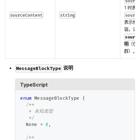
sourc
1 时表
sourceContent
string
sourc
表示修
容。详
sourc
明
（仅
群）。
说明
MessageBlockType
TypeScript
enum
 MessageBlockType 
{
/**
   * 未知类型
   */
  None 
=
0
,
/**