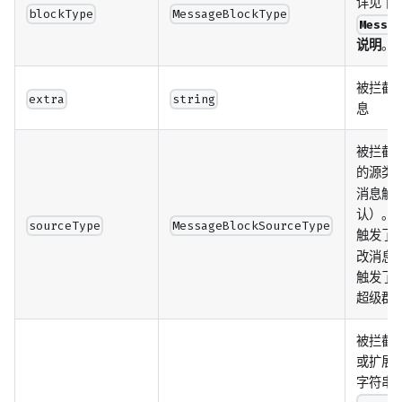
详见下
blockType
MessageBlockType
Messa
说明
。
被拦截
extra
string
息
被拦截
的源类
消息触
认）。
sourceType
MessageBlockSourceType
触发了
改消息
触发了
超级群
被拦截
或扩展的
字符串