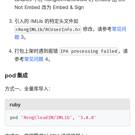
Not Embed 改为 Embed & Sign
引入的 IMLib 的特定头文件如
修改，请参考
常见问
<RongIMLib/RCUserInfo.h>
题
3。
打包上架时遇到报错
，请
IPA processing failed
参考
常见问题
4。
pod 集成
方式一、全量库导入：
ruby
pod 
'RongCloudIM/IMLib'
,
'5.0.0'
#