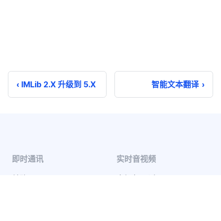
IMLib 2.X 升级到 5.X
智能文本翻译
即时通讯
实时音视频
单聊
音视频通话
群聊
音视频会议
聊天室
云端录制
系统通知