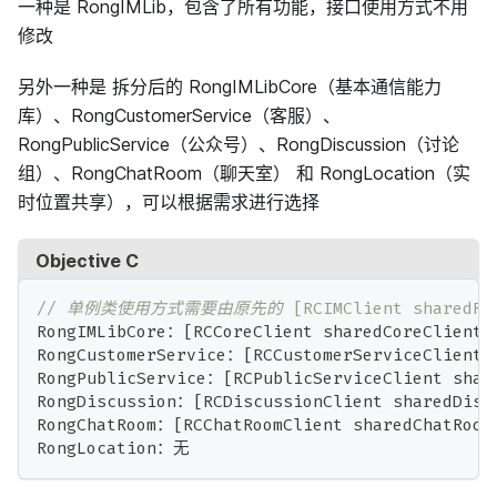
一种是 RongIMLib，包含了所有功能，接口使用方式不用
修改
另外一种是 拆分后的 RongIMLibCore（基本通信能力
库）、RongCustomerService（客服）、
RongPublicService（公众号）、RongDiscussion（讨论
组）、RongChatRoom（聊天室） 和 RongLocation（实
时位置共享），可以根据需求进行选择
Objective C
// 单例类使用方式需要由原先的 [RCIMClient sharedRC
RongIMLibCore：
[
RCCoreClient sharedCoreClient
]
RongCustomerService：
[
RCCustomerServiceClient 
RongPublicService：
[
RCPublicServiceClient shar
RongDiscussion：
[
RCDiscussionClient sharedDisc
RongChatRoom：
[
RCChatRoomClient sharedChatRoom
RongLocation：无