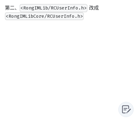
第二、
改成
<RongIMLib/RCUserInfo.h>
<RongIMLibCore/RCUserInfo.h>