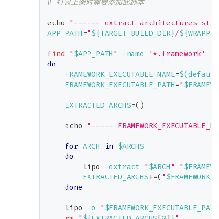
# 打包上架时需要添加此脚本
echo
"------ extract architectures star
APP_PATH
=
"
${TARGET_BUILD_DIR}
/
${WRAPPER
find
"
$APP_PATH
"
-name
'*.framework'
-t
do
FRAMEWORK_EXECUTABLE_NAME
=
$(
default
FRAMEWORK_EXECUTABLE_PATH
=
"
$FRAMEWO
EXTRACTED_ARCHS
=
(
)
echo
"----- FRAMEWORK_EXECUTABLE_NA
for
ARCH
in
$ARCHS
do
        lipo 
-extract
"
$ARCH
"
"
$FRAMEWO
EXTRACTED_ARCHS
+=
(
"
$FRAMEWORK_E
done
    lipo 
-o
"
$FRAMEWORK_EXECUTABLE_PATH
rm
"
${EXTRACTED_ARCHS
[
@
]
}
"