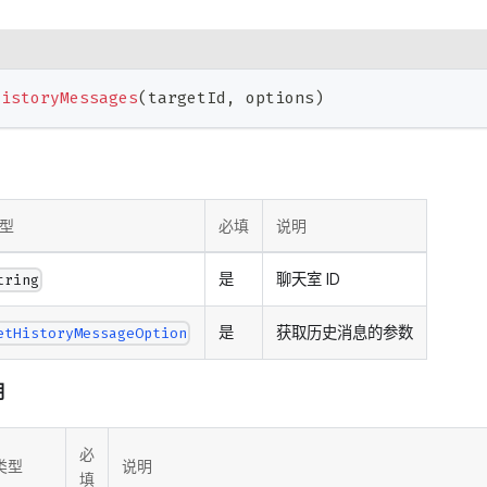
HistoryMessages
(
targetId
,
 options
)
型
必填
说明
是
聊天室 ID
tring
是
获取历史消息的参数
etHistoryMessageOption
明
必
类型
说明
填