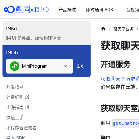
文档中心
产品概述
即时通讯 SDK
音视频 
IMKit
聊天室业务
IM UI 组件库，加快构建速度
获取聊
IMLib
开通服务
MiniProgram
5.X
获取聊天室历史
消息保存在云端，
开发指导
计费细则
获取聊天室
出海指南
快速上手
调用
getChatro
小程序合法域名
接口
导入 SDK