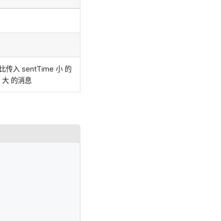
 sentTime 小 的
 大 的消息