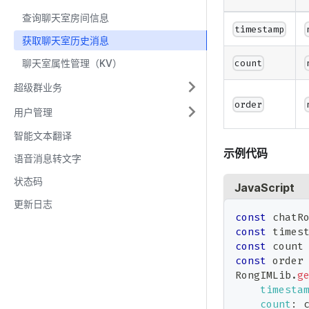
查询聊天室房间信息
timestamp
获取聊天室历史消息
聊天室属性管理（KV）
count
超级群业务
order
用户管理
智能文本翻译
示例代码
语音消息转文字
状态码
JavaScript
更新日志
const
 chatR
const
 times
const
 count
const
 order
RongIMLib
.
g
timesta
count
:
 