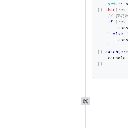
order
:
 
}
)
.
then
(
res
// 获取
if
(
res
con
}
else
con
}
}
)
.
catch
(
er
console
}
)