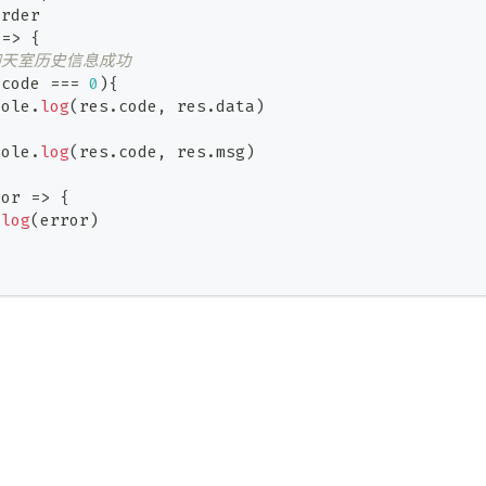
order
=>
{
聊天室历史信息成功
.
code
===
0
)
{
sole
.
log
(
res
.
code
,
 res
.
data
)
{
sole
.
log
(
res
.
code
,
 res
.
msg
)
ror
=>
{
.
log
(
error
)