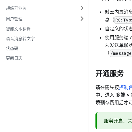
超级群业务
融云内置消
用户管理
息（
RC:Typ
自定义的状
智能文本翻译
使用服务端 
语音消息转文字
为发送单聊
状态码
（
/message
更新日志
开通服务
请在需先按
控制
中，进入
多端 >
境预存费用后才
服务开启、关