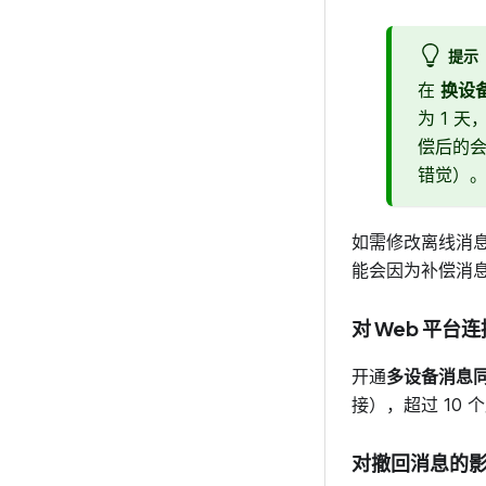
提示
在
换设
为 1 
偿后的
错觉）
如需修改离线消
能会因为补偿消
对 Web 平台
开通
多设备消息
接），超过 10 
对撤回消息的