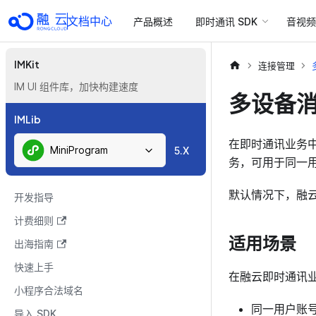
文档中心
产品概述
即时通讯 SDK
音视频 
IMKit
连接管理
IM UI 组件库，加快构建速度
多设备
IMLib
在即时通讯业务
MiniProgram
5.X
务，可用于同一
默认情况下，融
开发指导
计费细则
适用场景
出海指南
快速上手
在融云即时通讯
小程序合法域名
同一用户账
导入 SDK