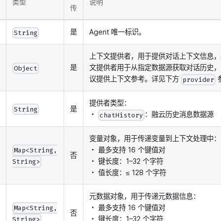
类型
说明
传
是
Agent 唯一标识。
String
上下文提供者，用于提供对话上下文信息，
是
文提供者用于从指定数据源获取对话历史，为 A
Object
议提供上下文参考。详见下方
provider
提供者类型：
是
String
・
：融云历史消息数据源
chatHistory
变量对象，用于传递变量到上下文处理中：
・ 最多支持 16 个键值对
Map<String,
否
・ 键长度：1–32 个字符
String>
・ 值长度：≤ 128 个字符
元数据对象，用于传递元数据信息：
・ 最多支持 16 个键值对
Map<String,
否
・ 键长度：1–32 个字符
String>