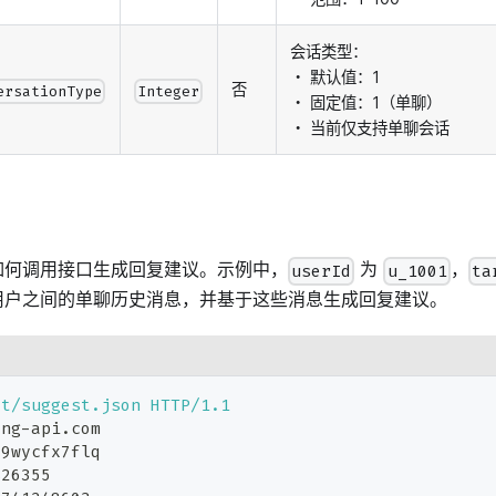
会话类型：
・ 默认值：1
否
ersationType
Integer
・ 固定值：1（单聊）
・ 当前仅支持单聊会话
如何调用接口生成回复建议。示例中，
为
，
userId
u_1001
ta
用户之间的单聊历史消息，并基于这些消息生成回复建议。
at/suggest.json
HTTP/1.1
ong-api.com
x9wycfx7flq
826355