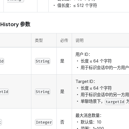
・ 值长度：≤ 512 个字符
tHistory 参数
类型
必传
说明
用户 ID：
是
・ 长度 ≤ 64 个字符
Id
String
・ 用于标识会话中的一方用户
Target ID：
・ 长度 ≤ 64 个字符
是
etId
String
・ 用于标识会话中的另一方
・ 单聊场景下，
为
targetId
最大消息数量：
否
・ 默认值：10
t
Integer
・ 范围：1–100