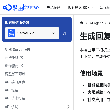
文档中心
产品概述
即时通讯 SDK
音视频 
即时通信服务端
AI Agent
Server API
生成回
v1
集成 Server API
本接口用于根据上
上下文，生成多
计费细则
出海指南
使用场景
调整频率限制
API 接口列表
智能回复助
API 域名
客服辅助
：
API 请求签名
社交应用
：
API 调试