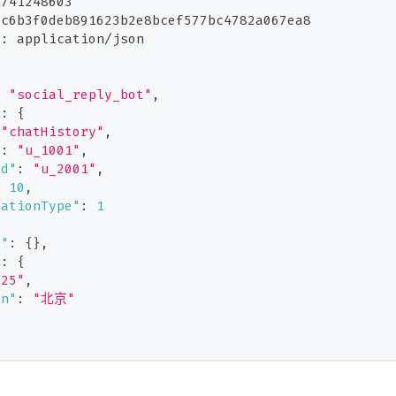
1741248603
5c6b3f0deb891623b2e8bcef577bc4782a067ea8
e
:
application/json
:
"social_reply_bot"
,
"
:
{
"chatHistory"
,
"
:
"u_1001"
,
Id"
:
"u_2001"
,
:
10
,
sationType"
:
1
s"
:
{
}
,
"
:
{
"25"
,
on"
:
"北京"