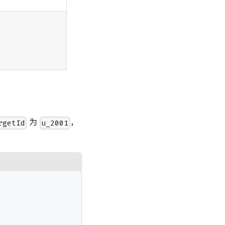
为
，
rgetId
u_2001