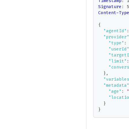
Timestamp
:
Signature
:
Content-Typ
{
"agentId"
"provider
"type"
:
"userId
"target
"limit"
"conver
}
,
"variable
"metadata
"age"
:
"locati
}
}