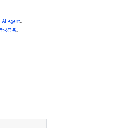
AI Agent
。
 请求签名
。