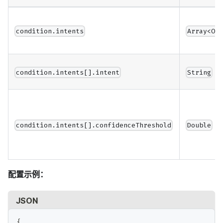
condition.intents
Array<Ob
condition.intents[].intent
String
condition.intents[].confidenceThreshold
Double
配置示例：
JSON
{