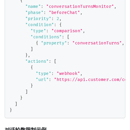
{
"name"
:
"conversationTurnsMonitor"
,
"phase"
:
"beforeChat"
,
"priority"
:
2
,
"condition"
:
{
"type"
:
"comparison"
,
"conditions"
:
[
{
"property"
:
"conversationTurns"
,
"
]
}
,
"actions"
:
[
{
"type"
:
"webhook"
,
"url"
:
"https://api.customer.com/con
}
]
}
]
}
对话轮数限制示例