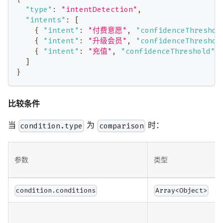
"type"
:
"intentDetection"
,
"intents"
:
[
{
"intent"
:
"付费意愿"
,
"confidenceThreshol
{
"intent"
:
"升级会员"
,
"confidenceThreshol
{
"intent"
:
"充值"
,
"confidenceThreshold"
:
]
}
比较条件
当
为
时：
condition.type
comparison
参数
类型
condition.conditions
Array<Object>