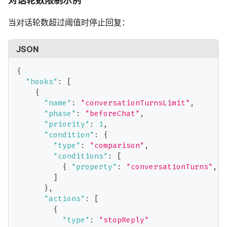
当对话轮数超过阈值时停止回复：
JSON
{
"hooks"
:
[
{
"name"
:
"conversationTurnsLimit"
,
"phase"
:
"beforeChat"
,
"priority"
:
1
,
"condition"
:
{
"type"
:
"comparison"
,
"conditions"
:
[
{
"property"
:
"conversationTurns"
,
"
]
}
,
"actions"
:
[
{
"type"
:
"stopReply"