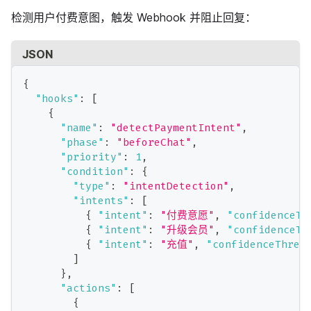
检测用户付费意图，触发 Webhook 并阻止回复：
JSON
{
"hooks"
:
[
{
"name"
:
"detectPaymentIntent"
,
"phase"
:
"beforeChat"
,
"priority"
:
1
,
"condition"
:
{
"type"
:
"intentDetection"
,
"intents"
:
[
{
"intent"
:
"付费意愿"
,
"confidenceTh
{
"intent"
:
"升级会员"
,
"confidenceTh
{
"intent"
:
"充值"
,
"confidenceThres
]
}
,
"actions"
:
[
{