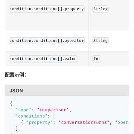
condition.conditions[].property
String
condition.conditions[].operator
String
condition.conditions[].value
Int
配置示例：
JSON
{
"type"
:
"comparison"
,
"conditions"
:
[
{
"property"
:
"conversationTurns"
,
"operat
]