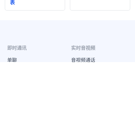
表
即时通讯
实时音视频
单聊
音视频通话
群聊
音视频会议
聊天室
云端录制
系统通知
超级群
推送 Plus
开发者服务
解决方案
知识库
兴趣社交