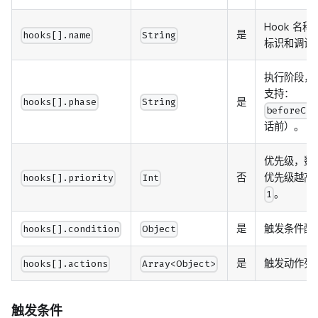
Hook 名
是
hooks[].name
String
标识和调试
执行阶段，
支持：
是
hooks[].phase
String
beforeCha
话前）。
优先级，数
否
优先级越高
hooks[].priority
Int
。
1
是
触发条件配
hooks[].condition
Object
是
触发动作列
hooks[].actions
Array<Object>
触发条件