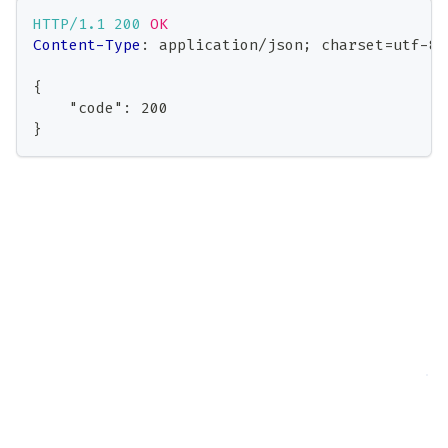
HTTP/1.1
200
OK
Content-Type
:
application/json; charset=utf-8
{
    "code": 200
}