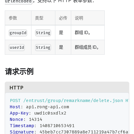
，支持以下 HTTP 表单参数：
urlencoded
参数
类型
必传
说明
是
群组 ID。
groupId
String
是
群组成员 ID。
userId
String
请求示例
HTTP
POST
/entrust/group/remarkname/delete.json
HTT
Host
:
api.rong-api.com
App-Key
:
uwd1c0sxdlx2
Nonce
:
14314
Timestamp
:
1408710653491
Signature
:
45beb7cc7307889a8e711219a47b7cf6a5b