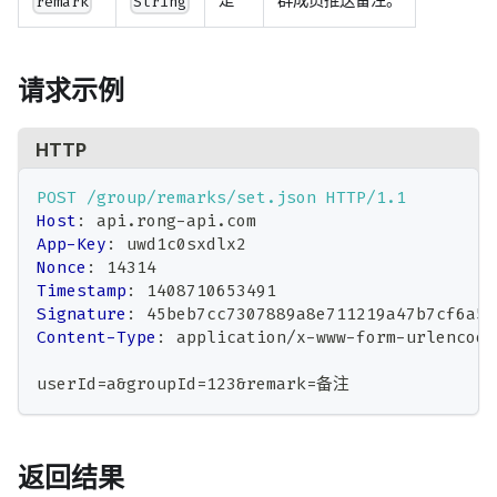
remark
String
请求示例
HTTP
POST
/group/remarks/set.json
HTTP/1.1
Host
:
api.rong-api.com
App-Key
:
uwd1c0sxdlx2
Nonce
:
14314
Timestamp
:
1408710653491
Signature
:
45beb7cc7307889a8e711219a47b7cf6a5b
Content-Type
:
application/x-www-form-urlencode
userId=a&groupId=123&remark=备注
返回结果