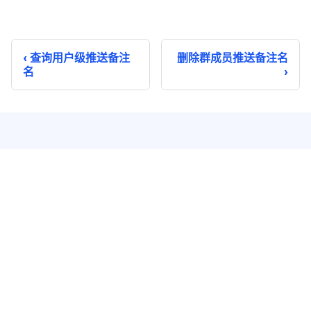
查询用户级推送备注
删除群成员推送备注名
名
即时通讯
实时音视频
单聊
音视频通话
群聊
音视频会议
聊天室
云端录制
系统通知
超级群
推送 Plus