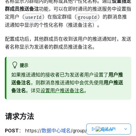
名称显示为群组内的昵称或其他个性化名称。通过
设置指定
群成员推送备注
功能，可以在即时通讯的推送服务中设置指
定用户（
）在指定群组（
）的群消息推
userId
groupId
送通知中显示的个性化名称（推送备注名）。
配置成功后，其他群成员在收到该用户的推送通知时，发送
者名称显示为发送者的群成员推送备注名。
提示
如果推送通知的接收者已为发送者用户设置了
用户推
送备注名
，则群消息推送通知中会优先使用
用户推送
备注名
。详见
设置用户推送备注名
。
请求方法
调试 API
POST
： https://
数据中心域名
/group/remarks/set.json