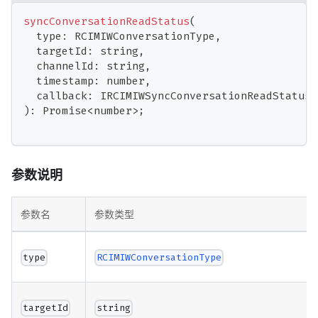
syncConversationReadStatus
(
  type
:
 RCIMIWConversationType
,
  targetId
:
string
,
  channelId
:
string
,
  timestamp
:
number
,
  callback
:
 IRCIMIWSyncConversationReadStatusC
)
:
Promise
<
number
>
;
参数说明
参数名
参数类型
type
RCIMIWConversationType
targetId
string