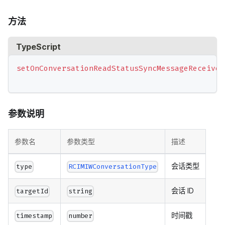
方法
TypeScript
setOnConversationReadStatusSyncMessageReceived
参数说明
参数名
参数类型
描述
会话类型
type
RCIMIWConversationType
会话 ID
targetId
string
时间戳
timestamp
number