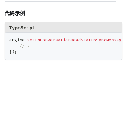
代码示例
TypeScript
engine
.
setOnConversationReadStatusSyncMessageR
//...
}
)
;