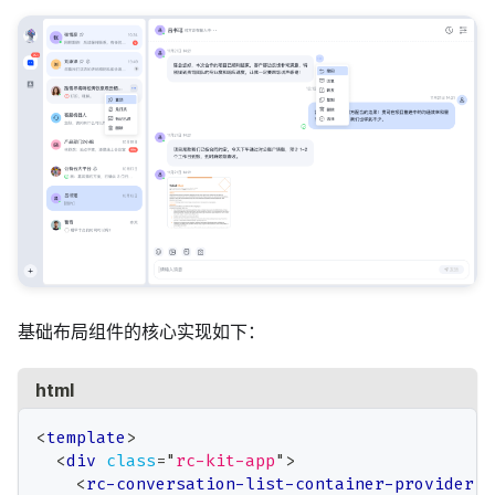
基础布局组件的核心实现如下：
html
<
template
>
<
div
class
=
"
rc-kit-app
"
>
<
rc-conversation-list-container-provider
c