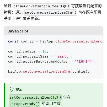
通过
可获取当前配置的
cloneConversationItemCfg()
拷贝；通过
可在既有配置
setConversationItemCfg()
基础上进行覆盖更新。
JavaScript
const
 config 
=
 kitApp
.
cloneConversationItemCfg
config
.
radius
=
16
;
config
.
portraitSize
=
'small'
;
config
.
activeBackgroundColor
=
'#E8F1FF'
;
kitApp
.
setConversationItemCfg
(
config
)
;
提示
仅在
setConversationItemCfg()
前调用生效。
kitApp.ready()