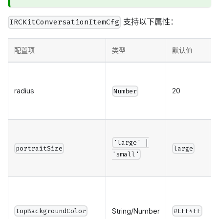
支持以下属性：
IRCKitConversationItemCfg
配置项
类型
默认值
radius
20
Number
'large' |
portraitSize
large
'small'
String/Number
topBackgroundColor
#EFF4FF