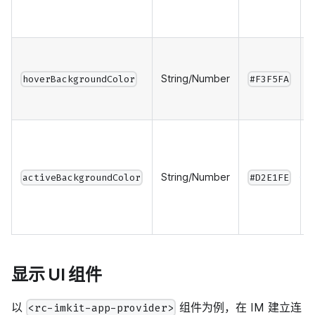
String/Number
hoverBackgroundColor
#F3F5FA
String/Number
activeBackgroundColor
#D2E1FE
显示 UI 组件
以
组件为例，在 IM 建立连
<rc-imkit-app-provider>