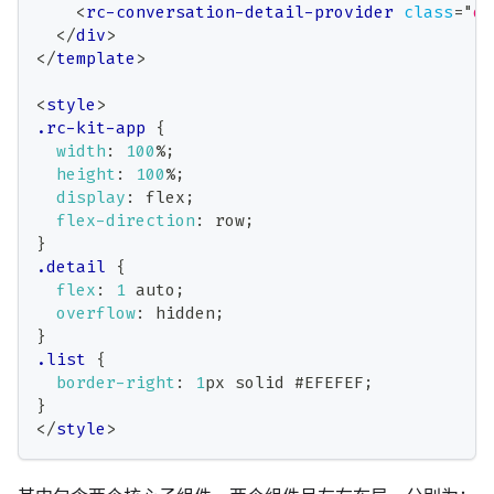
<
rc-conversation-detail-provider
class
=
"
de
</
div
>
</
template
>
<
style
>
.rc-kit-app
{
width
:
100
%
;
height
:
100
%
;
display
:
 flex
;
flex-direction
:
 row
;
}
.detail
{
flex
:
1
 auto
;
overflow
:
 hidden
;
}
.list
{
border-right
:
1
px
 solid 
#EFEFEF
;
}
</
style
>