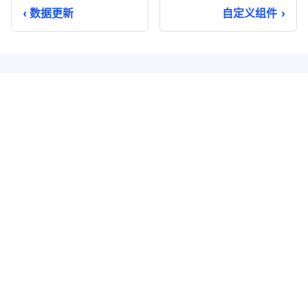
数据更新
自定义组件
即时通讯
实时音视频
单聊
音视频通话
群聊
音视频会议
聊天室
云端录制
系统通知
超级群
推送 Plus
开发者服务
解决方案
知识库
兴趣社交