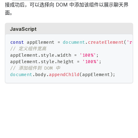
接成功后，可以选择向 DOM 中添加该组件以展示聊天界
面。
JavaScript
const
 appElement 
=
document
.
createElement
(
'rc-
// 定义组件宽高
appElement
.
style
.
width
=
'100%'
;
appElement
.
style
.
height
=
'100%'
;
// 添加组件到 DOM 中
document
.
body
.
appendChild
(
appElement
)
;