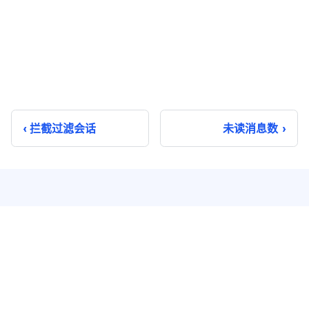
拦截过滤会话
未读消息数
即时通讯
实时音视频
单聊
音视频通话
群聊
音视频会议
聊天室
云端录制