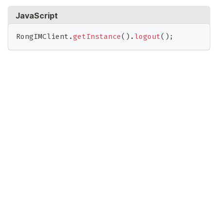
JavaScript
RongIMClient
.
getInstance
(
)
.
logout
(
)
;