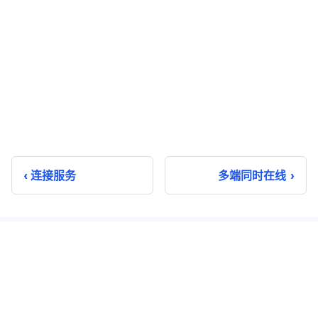
连接服务
多端同时在线
即时通讯
实时音视频
单聊
音视频通话