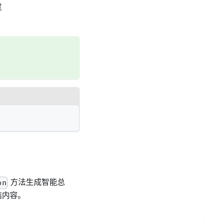
过
方法生成智能总
on
结内容。