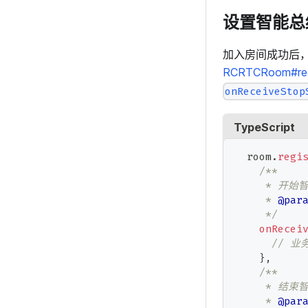
设置智能总
加入房间成功后
RCRTCRoom#regi
onReceiveStop
TypeScript
  room
.
regi
/**
     * 开始
     * 
@par
     */
onRecei
// 业
}
,
/**
     * 结束
     * 
@par