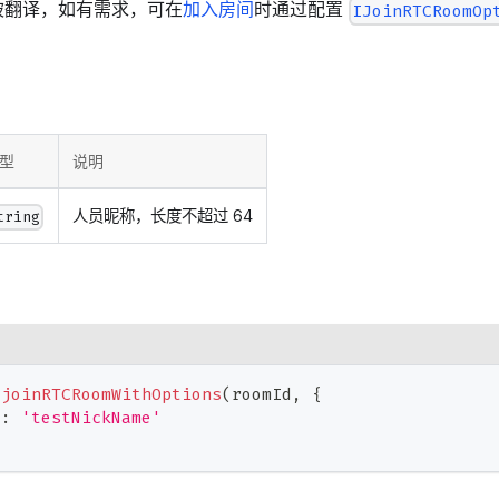
被翻译，如有需求，可在
加入房间
时通过配置
IJoinRTCRoomOp
型
说明
人员昵称，长度不超过 64
tring
.
joinRTCRoomWithOptions
(
roomId
,
{
e
:
'testNickName'