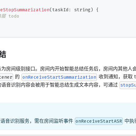
veStopSummarization
(
taskId
:
string
)
{
务层 todo
结
务为房间级别接口。房间内开始智能总结任务后，房间内其他人
的
收到通知，获取 t
tener
onReceiveStartSummarization
的语音识别内容会被用于智能总结生成文本内容，可通过
stopS
赖语音识别服务，需在房间监听事件
中执
onReceiveStartASR