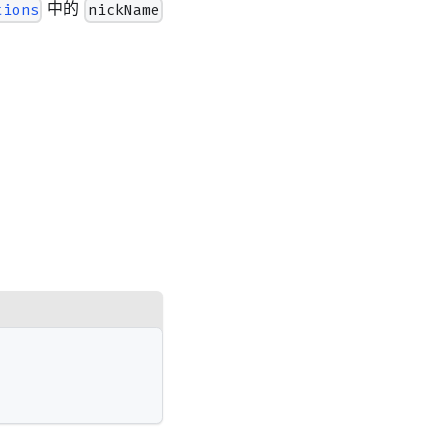
中的
tions
nickName