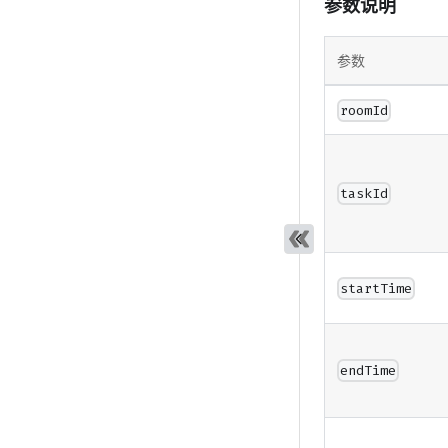
参数说明
参数
roomId
taskId
startTime
endTime