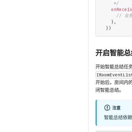
     */
onRecei
// 业
}
,
}
)
开启智能总
开始智能总结任
IRoomEventLis
开始后，房间内
闭智能总结。
注意
智能总结依