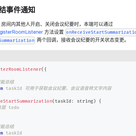
结事件通知
，房间内其他人开启、关闭会议纪要时，本端可以通过
sterRoomListener
方法设置
onReceiveStartSummarizati
两个回调，接收会议纪要的开关状态变更。
Summarization
sterRoomListener
(
{
智能总结
am
taskId
 可用于获取会议纪要、会议语音转文字内容
veStartSummarization
(
taskId
:
string
)
{
务层 todo
智能总结
am
taskId