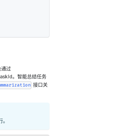
会通过
askId。智能总结任务
接口关
ummarization
行。