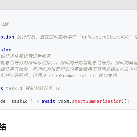
能总结
iption
 执行时机：需在房间监听事件 `onReceiveStartASR`
ssion
能总结任务依赖语音识别服务
智能总结任务为房间级别接口，房间内开始智能总结任务，房间内其他人通过 IRo
智能总结任务开始后，房间内的语音识别内容会被用于智能总结生成文本
总结任务开始后，可通过 stopSummarization 接口关闭
ns
 taskId 智能总结任务 Id
ode
,
 taskId 
}
=
await
 room
.
startSummarization
(
)
;
结