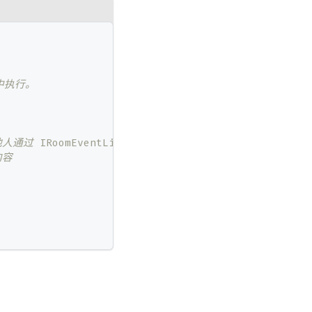
 中执行。
omEventListener 的 onReceiveStartSummari
内容