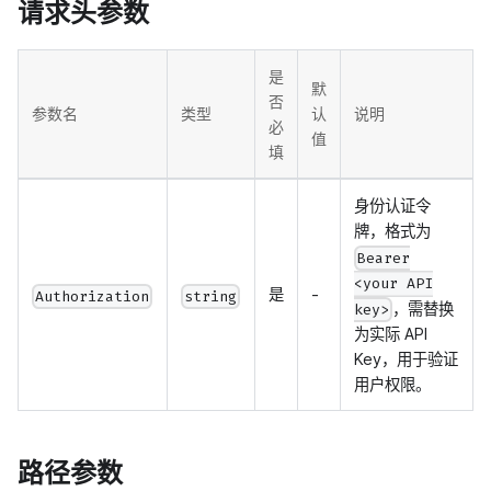
请求头参数
是
默
否
参数名
类型
认
说明
必
值
填
身份认证令
牌，格式为
Bearer
<your API
是
-
Authorization
string
，需替换
key>
为实际 API
Key，用于验证
用户权限。
路径参数