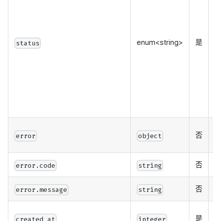
r
s
f
c
enum<string>
是
status
在
e
e
否
error
object
否
error.code
string
否
error.message
string
任
是
created_at
integer