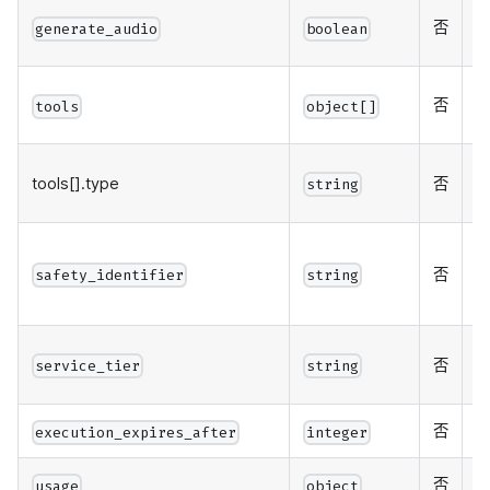
否
generate_audio
boolean
否
tools
object[]
tools[].type
否
string
w
否
safety_identifier
string
否
service_tier
string
否
execution_expires_after
integer
否
本
usage
object