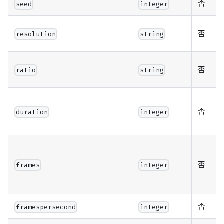
否
seed
integer
否
resolution
string
"
否
ratio
string
"
否
duration
integer
否
frames
integer
否
生
framespersecond
integer