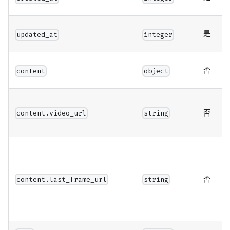
任
是
updated_at
integer
否
content
object
生
否
content.video_url
string
（
否
content.last_frame_url
string
r