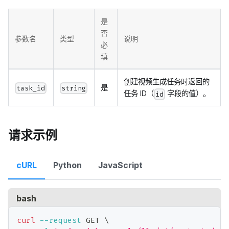
是
否
参数名
类型
说明
必
填
创建视频生成任务时返回的
是
task_id
string
任务 ID（
字段的值）。
id
请求示例
cURL
Python
JavaScript
bash
curl
--request
 GET 
\