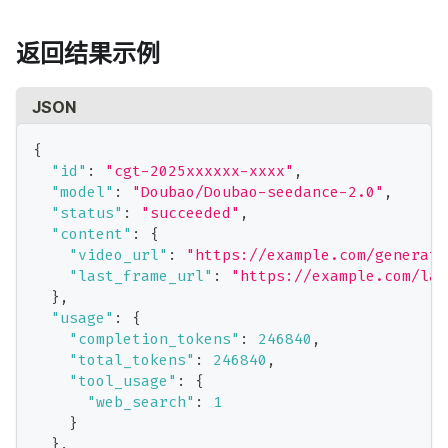
返回结果示例
JSON
{
"id"
:
"cgt-2025xxxxxx-xxxx"
,
"model"
:
"Doubao/Doubao-seedance-2.0"
,
"status"
:
"succeeded"
,
"content"
:
{
"video_url"
:
"https://example.com/generate
"last_frame_url"
:
"https://example.com/las
}
,
"usage"
:
{
"completion_tokens"
:
246840
,
"total_tokens"
:
246840
,
"tool_usage"
:
{
"web_search"
:
1
}
}
,