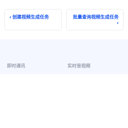
创建视频生成任务
批量查询视频生成任务
即时通讯
实时音视频
单聊
音视频通话
群聊
音视频会议
聊天室
云端录制
系统通知
超级群
推送 Plus