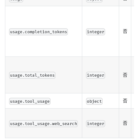
生
量
模
否
usage.completion_tokens
integer
回
总
不
否
usage.total_tokens
integer
否
usage.tool_usage
object
否
usage.tool_usage.web_search
integer