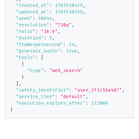
"created_at"
:
1765510475
,
"updated_at"
:
1765510559
,
"seed"
:
58944
,
"resolution"
:
"720p"
,
"ratio"
:
"16:9"
,
"duration"
:
5
,
"framespersecond"
:
24
,
"generate_audio"
:
true
,
"tools"
:
[
{
"type"
:
"web_search"
}
]
,
"safety_identifier"
:
"user_2f1c19a4d7"
,
"service_tier"
:
"default"
,
"execution_expires_after"
:
172800
}