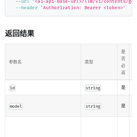
--url
'<ai-api-base-url>/llm/v1/contents/gen
--header
'Authorization: Bearer <token>'
返回结果
是
否
参数名
类型
必
返
是
视
id
string
是
model
string
q