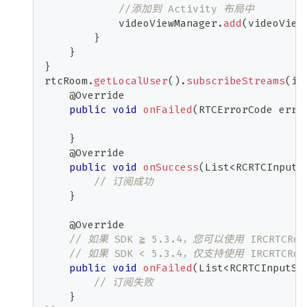
//添加到 Activity 布局中
            videoViewManager
.
add
(
videoView
}
}
}
rtcRoom
.
getLocalUser
(
)
.
subscribeStreams
(
in
@Override
public
void
onFailed
(
RTCErrorCode
 erro
}
@Override
public
void
onSuccess
(
List
<
RCRTCInputS
// 订阅成功
}
@Override
// 如果 SDK ≧ 5.3.4，您可以使用 IRCRTCR
// 如果 SDK < 5.3.4，仅支持使用 IRCRTCRe
public
void
onFailed
(
List
<
RCRTCInputSt
// 订阅失败
}