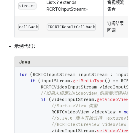
List<? extends
音视频流
streams
RCRTCInputStream>
集合
订阅结果
callBack
IRCRTCResultCallback
回调
示例代码：
Java
for
(
RCRTCInputStream
 inputStream 
:
 inputS
if
(
inputStream
.
getMediaType
(
)
==
RCRT
RCRTCVideoInputStream
 videoInputSt
//如果未绑定过VideoView,则需要创建并绑定V
if
(
videoInputStream
.
getVideoView
(
//SurfaceView 类型
RCRTCVideoView
 videoView 
=
new
//5.34.0 版本开始支持 TextureVi
//RCRTCTextureView videoView =
            videoInputStream
.
setVideoView
(