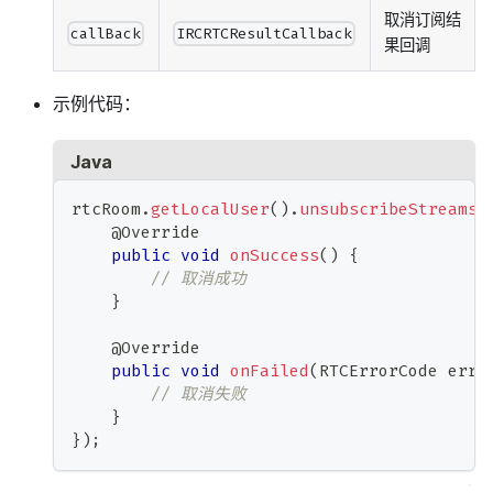
取消订阅结
callBack
IRCRTCResultCallback
果回调
示例代码：
Java
rtcRoom
.
getLocalUser
(
)
.
unsubscribeStreams
(
@Override
public
void
onSuccess
(
)
{
// 取消成功
}
@Override
public
void
onFailed
(
RTCErrorCode
 erro
// 取消失败
}
}
)
;