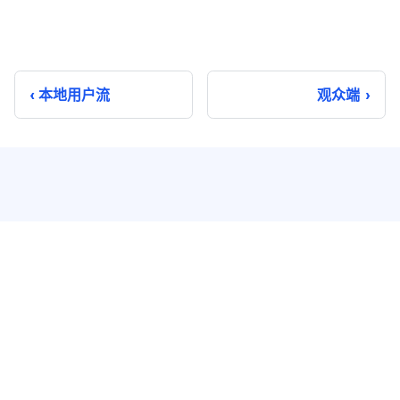
本地用户流
观众端
即时通讯
实时音视频
单聊
音视频通话
群聊
音视频会议
聊天室
云端录制
系统通知
超级群
推送 Plus