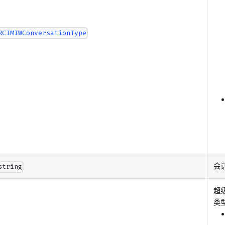
RCIMIWConversationType
会话
string
超
类型