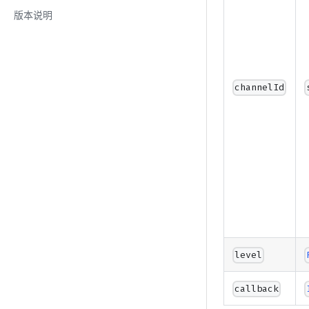
版本说明
channelId
level
callback