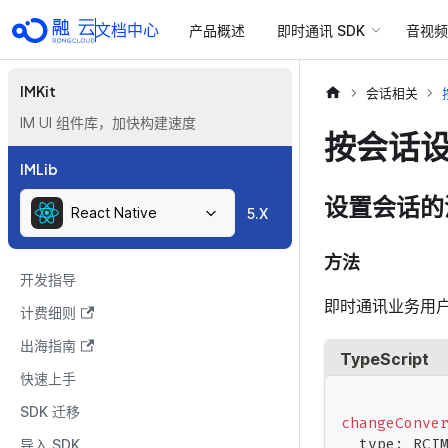
文档中心
产品概述
即时通讯 SDK
音视频 
IMKit
会话相关
IM UI 组件库，加快构建速度
按会话
IMLib
设置会话的
React Native
5.X
方法
开发指导
即时通讯业务用
计费细则
出海指南
TypeScript
快速上手
SDK 迁移
changeConve
  type
:
 RCI
导入 SDK