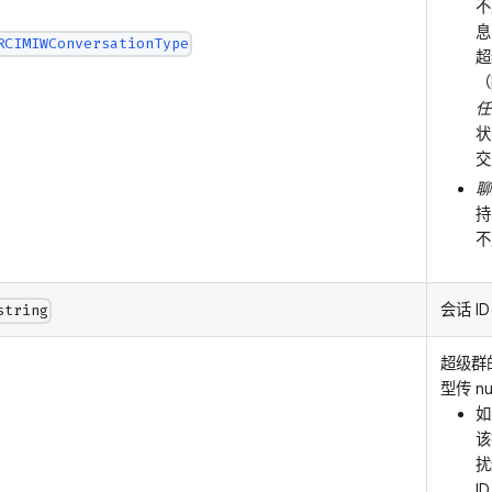
不
息
RCIMIWConversationType
超
（
任
状
交
聊
持
不
会话 ID
string
超级群
型传 nu
如
该
扰
I