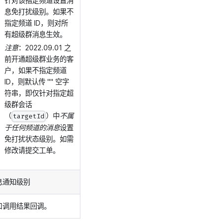
针对该指定频道设置消
息免打扰级别。如果不
指定频道 ID，则对所
有超级群消息生效。
注意
：2022.09.01 之
前开通超级群业务的客
户，如果不指定频道
ID，则默认传 "" 空字
符串，即仅针对指定超
级群会话
（
）中
不属
targetId
于任何频道的消息
设置
免打扰状态级别。如需
修改请提交工单。
息通知级别
口调用结果回调。