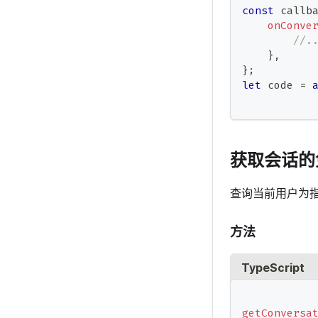
const
 callb
onConve
//.
}
,
}
;
let
 code 
=
获取会话的
查询当前用户为
方法
TypeScript
getConversa