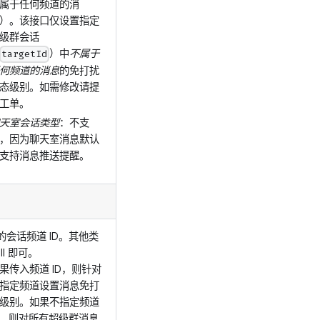
属于任何频道的消
）。该接口仅设置指定
级群会话
）中
不属于
targetId
何频道的消息
的免打扰
态级别。如需修改请提
工单。
天室会话类型
：不支
，因为聊天室消息默认
支持消息推送提醒。
的会话频道 ID。其他类
ll 即可。
果传入频道 ID，则针对
指定频道设置消息免打
级别。如果不指定频道
D，则对所有超级群消息