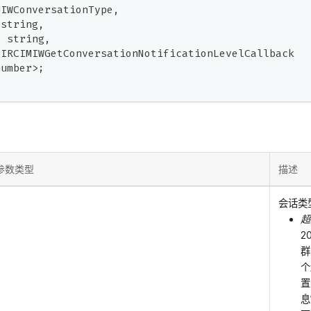
MIWConversationType
,
string
,
:
string
,
 IRCIMIWGetConversationNotificationLevelCallback
number
>
;
参数类型
描述
会话类
超
2
群
个
置
息