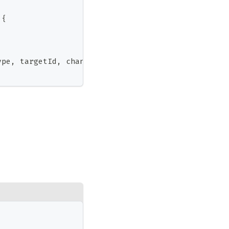
{
ype
,
 targetId
,
 channelId
,
 level
,
 callback
)
;