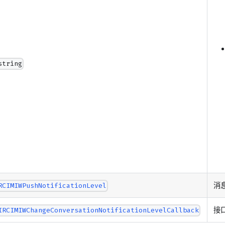
string
消
RCIMIWPushNotificationLevel
接
IRCIMIWChangeConversationNotificationLevelCallback