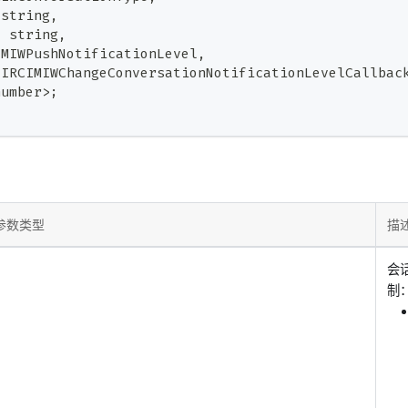
string
,
:
string
,
IMIWPushNotificationLevel
,
 IRCIMIWChangeConversationNotificationLevelCallbac
number
>
;
参数类型
描
会
制