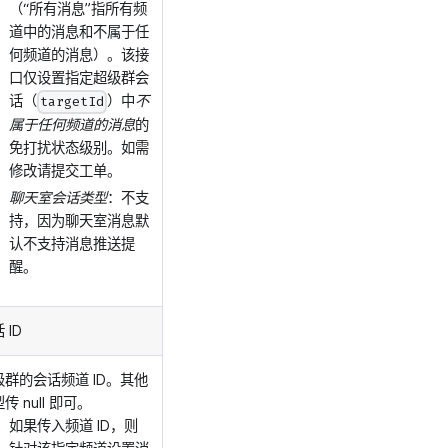
（“所有消息”指所有频
道中的消息和不属于任
何频道的消息）。该接
口仅设置指定超级群会
话（
）中
不
targetId
属于任何频道的消息
的
免打扰状态级别。如需
修改请提交工单。
聊天室会话类型
：不支
持，因为聊天室消息默
认不支持消息推送提
醒。
 ID
级群的会话频道 ID。其他
传 null 即可。
如果传入频道 ID，则