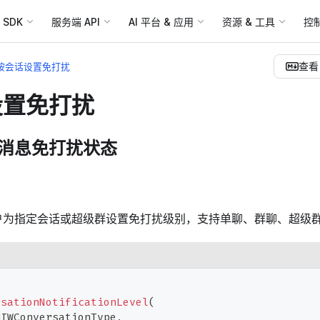
SDK
服务端 API
AI 平台 & 应用
资源 & 工具
控
查看 
按会话设置免打扰
设置免打扰
消息免打扰状态
户为指定会话或超级群设置免打扰级别，支持单聊、群聊、超级
rsationNotificationLevel
(
MIWConversationType
,