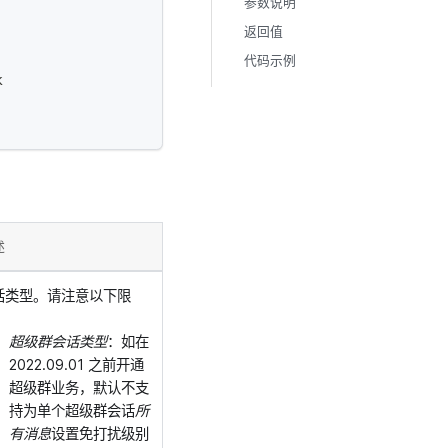
参数说明
返回值
代码示例
k
述
话类型。请注意以下限
：
超级群会话类型
：如在
2022.09.01 之前开通
超级群业务，默认不支
持为单个超级群会话
所
有消息
设置免打扰级别