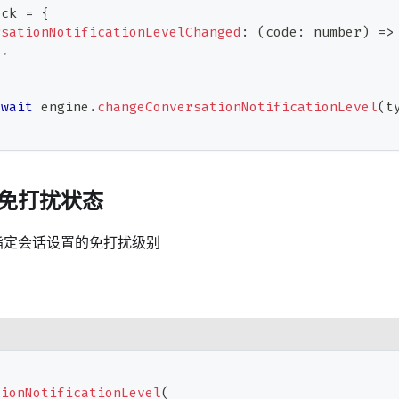
ack 
=
{
rsationNotificationLevelChanged
:
(
code
:
number
)
=>
..
await
 engine
.
changeConversationNotificationLevel
(
t
免打扰状态
指定会话设置的免打扰级别
tionNotificationLevel
(