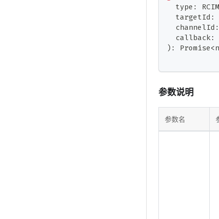
  type
:
 RCI
  targetId
:
  channelId
  callback
:
)
:
Promise
<
参数说明
参数名