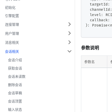
  targetId
:
初始化
  channelId
  level
:
 RC
引擎配置
  callback
:
连接管理
)
:
Promise
<
用户管理
消息相关
参数说明
会话相关
会话介绍
参数名
获取会话
会话未读数
删除会话
会话草稿
会话顶置
输入状态