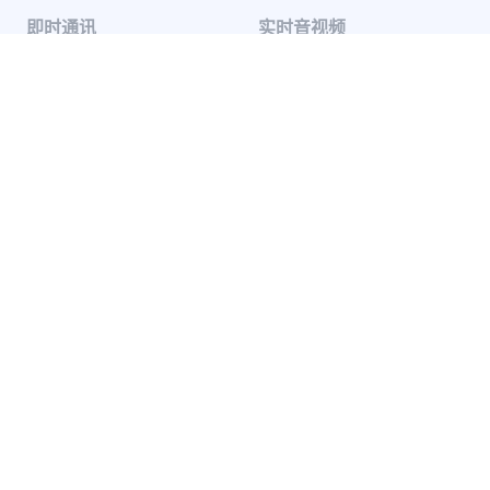
即时通讯
实时音视频
单聊
音视频通话
群聊
音视频会议
聊天室
云端录制
系统通知
超级群
推送 Plus
开发者服务
解决方案
知识库
兴趣社交
开发指南
互动游戏
服务条款
社交电商
SDK 隐私政策
在线教育
远程医疗
地产服务
出海