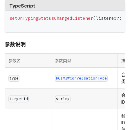
TypeScript
setOnTypingStatusChangedListener
(
listener
?
:
(
t
参数说明
参数名
参数类型
描述
会话
type
RCIMIWConversationType
类型
会话
targetId
string
ID
频道
ID，
仅支