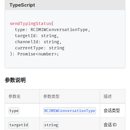
TypeScript
sendTypingStatus
(
  type
:
 RCIMIWConversationType
,
  targetId
:
string
,
  channelId
:
string
,
  currentType
:
string
)
:
Promise
<
number
>
;
参数说明
参数名
参数类型
描述
会话类型
type
RCIMIWConversationType
会话 ID
targetId
string