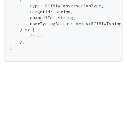
        type
:
 RCIMIWConversationType
,
        targetId
:
string
,
        channelId
:
string
,
        userTypingStatus
:
Array
<
RCIMIWTypingSt
)
=>
{
//...
}
,
)
;