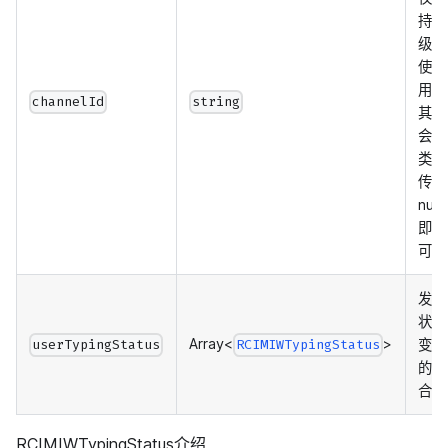
持超
级群
使
用，
channelId
string
其他
会话
类型
传
null
即
可。
发生
状态
Array<
>
变化
userTypingStatus
RCIMIWTypingStatus
的集
合
RCIMIWTypingStatus介绍