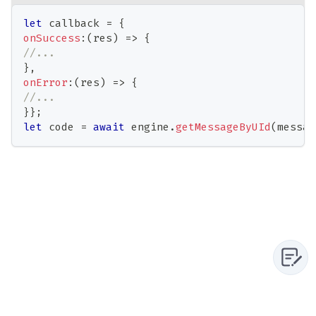
let
 callback 
=
{
onSuccess
:
(
res
)
=>
{
//...
}
,
onError
:
(
res
)
=>
{
//...
}
}
;
let
 code 
=
await
 engine
.
getMessageByUId
(
messag