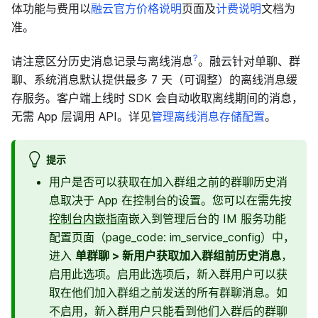
体功能与费用以
融云官方价格说明
页面及
计费说明
文档为
准。
?
请注意区分历史消息记录与离线消息
。融云针对单聊、群
聊、系统消息默认提供最多 7 天（可调整）的离线消息缓
存服务。客户端上线时 SDK 会自动收取离线期间的消息，
无需 App 层调用 API。详见
管理离线消息存储配置
。
提示
用户是否可以获取在加入群组之前的群聊历史消
息取决于 App 在控制台的设置。您可以在需先按
控制台内嵌指南
嵌入到管理后台的 IM 服务功能
配置页面（page_code: im_service_config）中，
进入
单群聊 > 新用户获取加入群组前历史消息
，
启用此选项。启用此选项后，新入群用户可以获
取在他们加入群组之前发送的所有群聊消息。如
不启用，新入群用户只能看到他们入群后的群聊