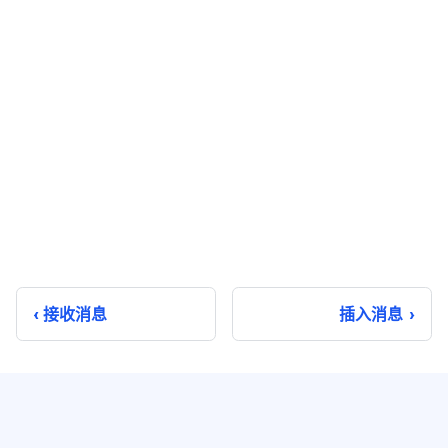
接收消息
插入消息