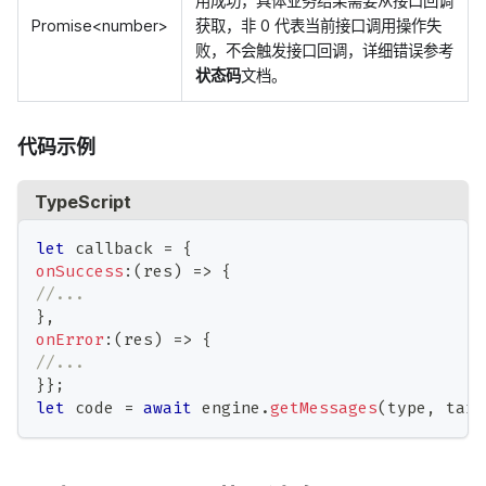
用成功，具体业务结果需要从接口回调
Promise<number>
获取，非 0 代表当前接口调用操作失
败，不会触发接口回调，详细错误参考
状态码
文档。
代码示例
TypeScript
let
 callback 
=
{
onSuccess
:
(
res
)
=>
{
//...
}
,
onError
:
(
res
)
=>
{
//...
}
}
;
let
 code 
=
await
 engine
.
getMessages
(
type
,
 targ