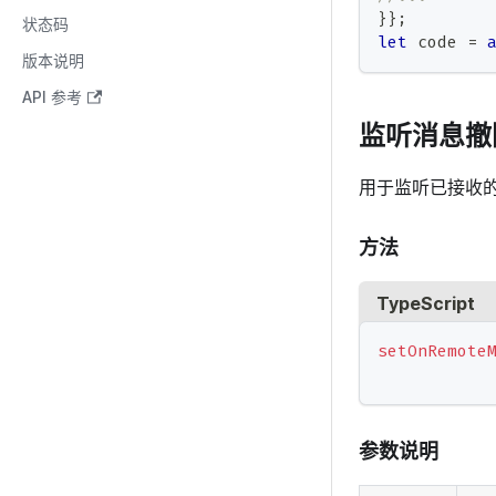
}
}
;
状态码
let
 code 
=
版本说明
API 参考
监听消息撤
用于监听已接收
方法
TypeScript
setOnRemote
参数说明