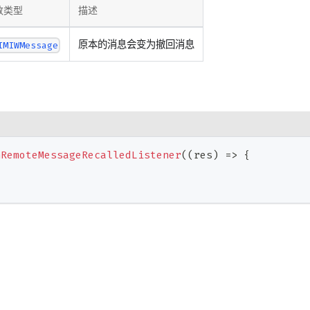
数类型
描述
原本的消息会变为撤回消息
IMIWMessage
nRemoteMessageRecalledListener
(
(
res
)
=>
{