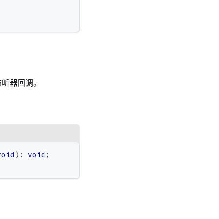
监听器回调。
void
)
:
void
;