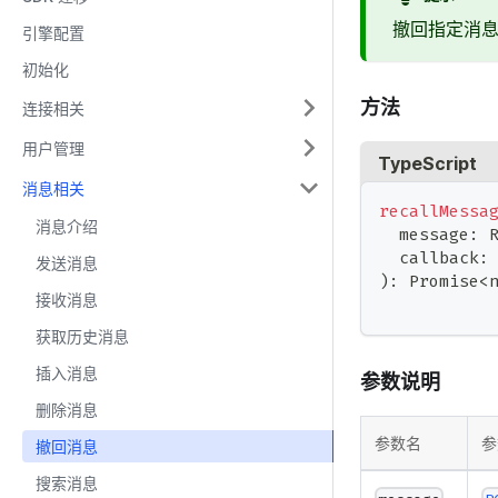
撤回指定消
引擎配置
初始化
方法
连接相关
用户管理
TypeScript
消息相关
recallMessa
消息介绍
  message
:
 
  callback
:
发送消息
)
:
Promise
<
接收消息
获取历史消息
插入消息
参数说明
删除消息
参数名
参
撤回消息
搜索消息