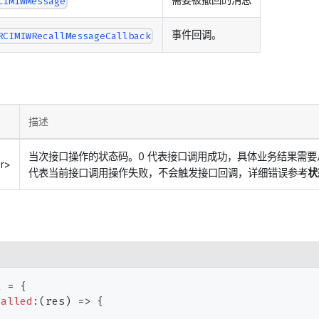
CIMIWMessage
事件回调。
RCIMIWRecallMessageCallback
描述
当次接口操作的状态码。0 代表接口调用成功，具体业务结果需要
r>
代表当前接口调用操作失败，不会触发接口回调，详细错误参考
状
k 
=
{
called
:
(
res
)
=>
{