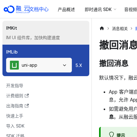
文档中心
产品概述
即时通讯 SDK
音视频 
IMKit
消息相关
IM UI 组件库，加快构建速度
撤回消
IMLib
撤回消息
uni-app
5.X
默认情况下，融
开发指导
App 客户
计费细则
息，允许 A
出海指南
如需避免用
快速上手
息
。从融云
导入 SDK
提示
SDK 迁移