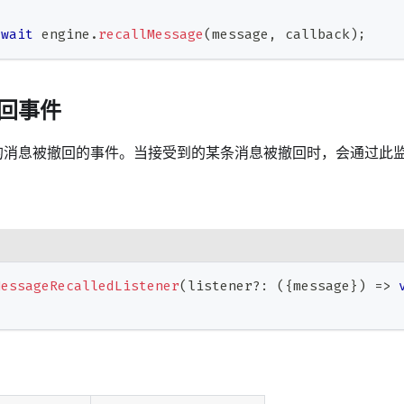
await
 engine
.
recallMessage
(
message
,
 callback
)
;
回事件
的消息被撤回的事件。当接受到的某条消息被撤回时，会通过此
MessageRecalledListener
(
listener
?
:
(
{
message
}
)
=>