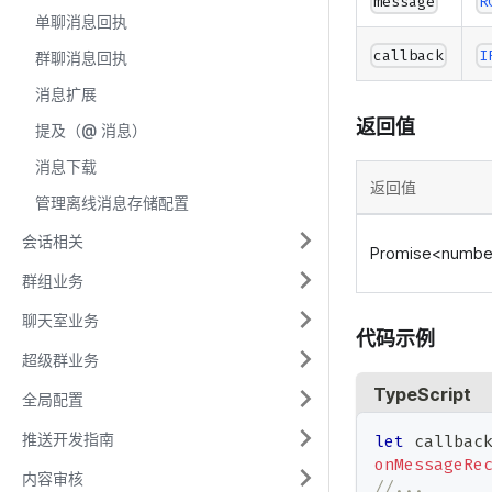
message
R
单聊消息回执
callback
I
群聊消息回执
消息扩展
返回值
提及（@ 消息）
消息下载
返回值
管理离线消息存储配置
会话相关
Promise<numbe
群组业务
聊天室业务
代码示例
超级群业务
TypeScript
全局配置
推送开发指南
let
 callbac
onMessageRe
内容审核
//...