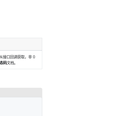
从接口回调获取，非 0
态码
文档。