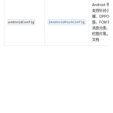
Android 
支持针对小
耀、OPPO、
族、FCM 
androidConfig
IAndroidPushConfig
消息分类、渠
栏图片等。用法
文档