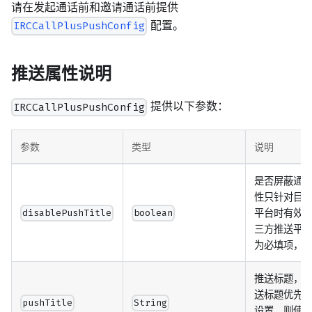
请在发起通话前和邀请通话前提供
配置。
IRCCallPlusPushConfig
推送属性说明
提供以下参数：
IRCCallPlusPushConfig
参数
类型
说明
是否屏蔽通
性只针对目标用
平台时有效，An
disablePushTitle
boolean
三方推送平
为必填项，
推送标题，
送标题优先
pushTitle
String
设置，则使用 C