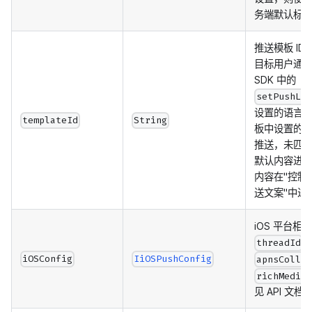
务端默认标
推送模板 I
目标用户通过
SDK 中的
setPushLa
设置的语言
templateId
String
板中设置的
推送，未匹
默认内容进
内容在"控制
送文案"中进
iOS 平台相
threadId
iOSConfig
IiOSPushConfig
apnsColla
richMedia
见 API 文档