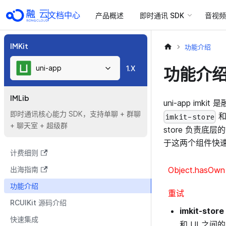
文档中心
产品概述
即时通讯 SDK
音视频 
IMKit
功能介绍
uni-app
功能介
1.X
IMLib
uni-app im
即时通讯核心能力 SDK，支持单聊 + 群聊
imkit-store
+ 聊天室 + 超级群
store 负责底
于这两个组件快
计费细则
出海指南
Object.hasOwn i
功能介绍
重试
RCUIKit 源码介绍
imkit-store
快速集成
和 UI 之