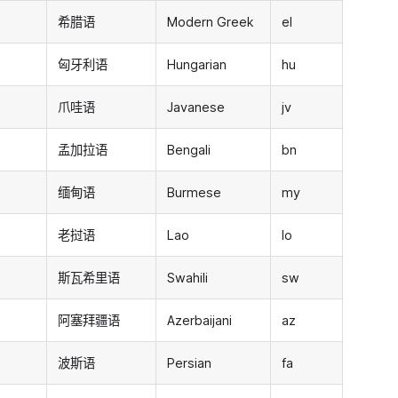
希腊语
Modern Greek
el
匈牙利语
Hungarian
hu
爪哇语
Javanese
jv
孟加拉语
Bengali
bn
缅甸语
Burmese
my
老挝语
Lao
lo
斯瓦希里语
Swahili
sw
阿塞拜疆语
Azerbaijani
az
波斯语
Persian
fa