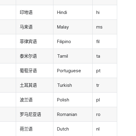
印地语
Hindi
hi
马来语
Malay
ms
菲律宾语
Filipino
fil
泰米尔语
Tamil
ta
葡萄牙语
Portuguese
pt
土耳其语
Turkish
tr
波兰语
Polish
pl
罗马尼亚语
Romanian
ro
荷兰语
Dutch
nl