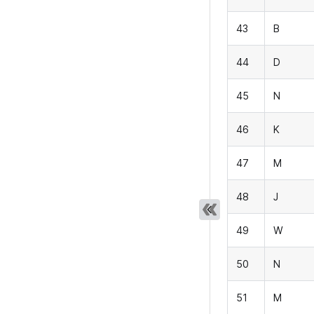
43
B
44
D
45
N
46
K
47
M
48
J
49
W
50
N
51
M