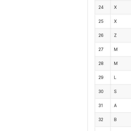
24
X
25
X
26
Z
27
M
28
M
29
L
30
S
31
A
32
B