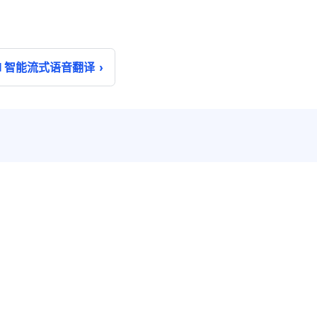
I 智能流式语音翻译
解决方案
关于融云
兴趣社交
公司简介
互动游戏
公司动态
社交电商
合作伙伴
在线教育
远程医疗
地产服务
出海