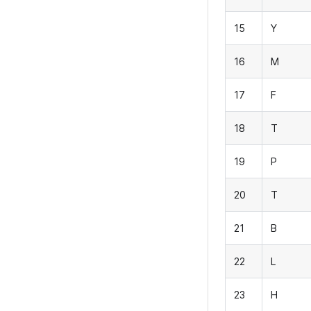
15
Y
16
M
17
F
18
T
19
P
20
T
21
B
22
L
23
H