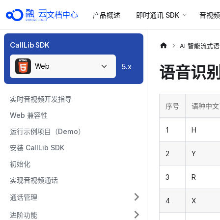
文档中心
产品概述
即时通讯 SDK
音视频 
CallLib SDK
AI 智能流式
Web
语音识
5.x
实时音视频开发指导
序号
语种中文
Web 兼容性
1
H
运行示例项目（Demo）
安装 CallLib SDK
2
Y
初始化
3
R
实现音视频通话
通话管理
4
X
进阶功能