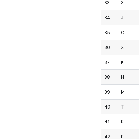
33
S
34
J
35
G
36
X
37
K
38
H
39
M
40
T
41
P
42
R