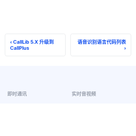
CallLib 5.X 升级到
语音识别语言代码列表
CallPlus
即时通讯
实时音视频
单聊
音视频通话
群聊
音视频会议
聊天室
云端录制
系统通知
超级群