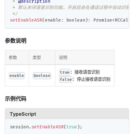
 * 
@description
 * 默认关闭语音识别功能，开启后会在通话过程中自动识别
 */
setEnableASR
(
enable
:
boolean
)
:
Promise
<
RCCallE
参数说明
参数
类型
说明
：接收语音识别
true
enable
boolean
：停止接收语音识别
false
示例代码
TypeScript
session
.
setEnableASR
(
true
)
;