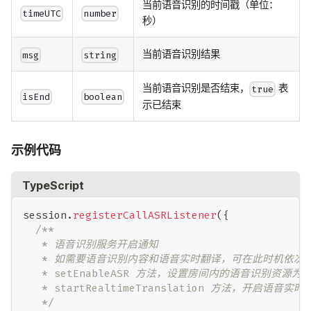
当前语音识别的时间戳（单位：
timeUTC
number
秒）
当前语音识别结果
msg
string
当前语音识别是否结束，
表
true
isEnd
boolean
示已结束
示例代码
TypeScript
session
.
registerCallASRListener
(
{
/**
   * 语音识别服务开启通知
   * 如需要语音识别内容和语音实时翻译，可在此时机依次调用 
   * setEnableASR 方法，设置房间内的语音识别资源为可
   * startRealtimeTranslation 方法，开启语音实
   */