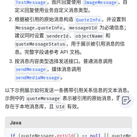
，图片回复使用
，自
TextMessage
ImageMessage
定义回复使用业务自定义消息类型。
根据被引用的原始消息构造
，并设置到
QuoteInfo
。
为必填信息；
Message.quoteInfo
messageUId
建议同时设置
、
和
senderId
objectName
，用于展示被引用消息的信
quoteMessageStatus
息。完整字段请参考 API 文档。
按消息内容类型选择发送接口。普通消息调用
，媒体消息调用
sendMessage
。
sendMediaMessage
以下示例展示如何发送一条携带引用关系信息的文本消息。
示例中的
表示被引用的原始消息，需要已
quoteMessage
存在于本地消息库，且
有效。
UId
Java
if
(
quoteMessage
.
getUId
(
)
==
null
||
 quoteMess