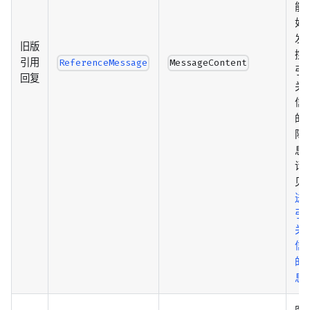
能
如
发
旧版
携
引用
ReferenceMessage
MessageContent
引
回复
关
信
的
际
息
请
见
送
引
关
信
的
息