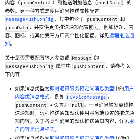
内容（
）和推送附加信息（
）的
pushContent
pushData
参数。另一种方式是使用消息推送属性配置
，其中包含了
和
MessagePushConfig
pushContent
，并提供更多推送通知配置能力，例如标题、内
pushData
容、图标、或其他第三方厂商个性化配置。详见
远程推送通
知
。
关于是否需要配置输入参数或
的
Message
属性中
，请参考以
messagePushConfig
pushContent
下内容：
如果消息类型为
即时通讯服务预定义消息类型
中的
用户
内容类消息格式
，例如
，
HQVoiceMessage
可设置为
。一旦消息触发离线推
pushContent
null
送通知时，远程推送通知默认使用服务端预置的推送通
知内容。关于各类型消息的默认推送通知内容，详见
用
户内容类消息格式
。
如果消息类型为
即时通讯服务预定义消息类型
中通知