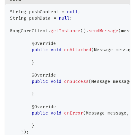
String
 pushContent 
=
null
;
String
 pushData 
=
null
;
RongCoreClient
.
getInstance
(
)
.
sendMessage
(
messa
@Override
public
void
onAttached
(
Message
 message
}
@Override
public
void
onSuccess
(
Message
 message
)
}
@Override
public
void
onError
(
Message
 message
,
I
}
}
)
;