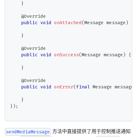
}
@Override
public
void
onAttached
(
Message
 message
)
{
}
@Override
public
void
onSuccess
(
Message
 message
)
{
}
@Override
public
void
onError
(
final
Message
 message
,
}
}
)
;
方法中直接提供了用于控制推送通知
sendMediaMessage