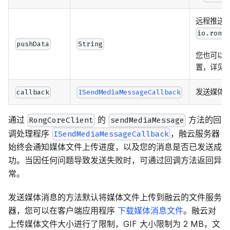
远程推送
io.rong
pushData
String
您也可以
置，详见
发送媒体
callback
ISendMediaMessageCallback
通过
的
方法的回
RongCoreClient
sendMediaMessage
调处理程序
，融云服务器
ISendMediaMessageCallback
始终会通知媒体文件上传进度，以及您的消息是否已发送成
功。当因任何问题导致发送失败时，可通过回调方法返回异
常。
发送媒体消息的方法默认将媒体文件上传到融云的文件服务
器，您可以在客户端应用程序
下载媒体消息文件
。融云对
上传媒体文件大小进行了限制，GIF 大小限制为 2 MB，文