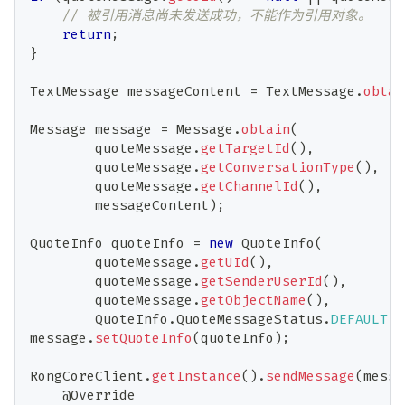
// 被引用消息尚未发送成功，不能作为引用对象。
return
;
}
TextMessage
 messageContent 
=
TextMessage
.
obtai
Message
 message 
=
Message
.
obtain
(
        quoteMessage
.
getTargetId
(
)
,
        quoteMessage
.
getConversationType
(
)
,
        quoteMessage
.
getChannelId
(
)
,
        messageContent
)
;
QuoteInfo
 quoteInfo 
=
new
QuoteInfo
(
        quoteMessage
.
getUId
(
)
,
        quoteMessage
.
getSenderUserId
(
)
,
        quoteMessage
.
getObjectName
(
)
,
QuoteInfo
.
QuoteMessageStatus
.
DEFAULT
)
;
message
.
setQuoteInfo
(
quoteInfo
)
;
RongCoreClient
.
getInstance
(
)
.
sendMessage
(
messa
@Override