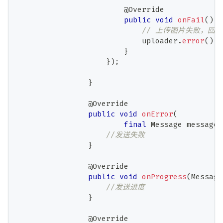
@Override
public
void
onFail
(
)
{
// 上传图片失败，回调 
                            uploader
.
error
(
)
;
}
}
)
;
}
@Override
public
void
onError
(
final
Message
 message
,
//发送失败
}
@Override
public
void
onProgress
(
Message
//发送进度
}
@Override