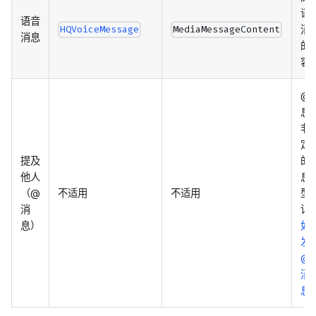
语
语音
消
HQVoiceMessage
MediaMessageContent
消息
的
容
@
息
非
定
提及
的
他人
息
（@
不适用
不适用
型
消
详
息）
如
发
@
消
息