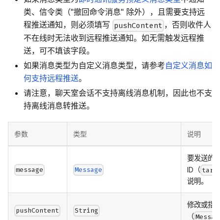
类、信令类（"撤回命令消息" 除外），且需要支持远
程推送通知，则必须填写
，否则收件人
pushContent
不在线时无法收到远程推送通知。如无需触发远程推
送，可不填该字段。
如果消息类型为自定义消息类型，请参考
自定义消息如
何支持远程推送
。
请注意，聊天室会话不支持离线消息机制，因此也不支
持离线消息转推送。
参数
类型
说明
要发送的
ID（
message
Message
targ
说明。
修改或指
pushContent
String
（
Messag