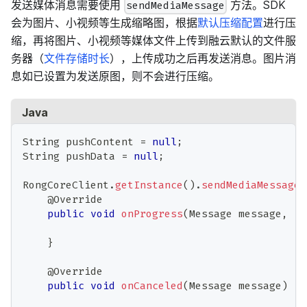
发送媒体消息需要使用
方法。SDK
sendMediaMessage
会为图片、小视频等生成缩略图，根据
默认压缩配置
进行压
缩，再将图片、小视频等媒体文件上传到融云默认的文件服
务器（
文件存储时长
），上传成功之后再发送消息。图片消
息如已设置为发送原图，则不会进行压缩。
Java
String
 pushContent 
=
null
;
String
 pushData 
=
null
;
RongCoreClient
.
getInstance
(
)
.
sendMediaMessage
(
@Override
public
void
onProgress
(
Message
 message
,
in
}
@Override
public
void
onCanceled
(
Message
 message
)
{