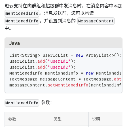
融云支持在向群组和超级群中发消息时，在消息内容中添加
。消息发送前，您可以构造
mentionedInfo
，并设置到消息的
MentionedInfo
MessageContent
中。
Java
List
<
String
>
 userIdList 
=
new
ArrayList
<
>
(
)
;
userIdList
.
add
(
"userId1"
)
;
userIdList
.
add
(
"userId2"
)
;
MentionedInfo
 mentionedInfo 
=
new
MentionedInf
TextMessage
 messageContent 
=
TextMessage
.
obtai
messageContent
.
setMentionedInfo
(
mentionedInfo
)
参数：
MentionedInfo
参数
类型
说明