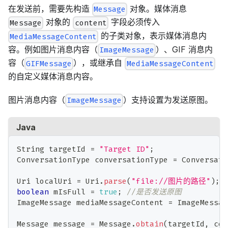
在发送前，需要先构造
对象。媒体消息
Message
对象的
字段必须传入
Message
content
的子类对象，表示媒体消息内
MediaMessageContent
容。例如图片消息内容（
）、GIF 消息内
ImageMessage
容（
），或继承自
GIFMessage
MediaMessageContent
的自定义媒体消息内容。
图片消息内容（
）支持设置为发送原图。
ImageMessage
Java
String
 targetId 
=
"Target ID"
;
ConversationType
 conversationType 
=
Conversati
Uri
 localUri 
=
Uri
.
parse
(
"file://图片的路径"
)
;
/
boolean
 mIsFull 
=
true
;
//是否发送原图
ImageMessage
 mediaMessageContent 
=
ImageMessag
Message
 message 
=
Message
.
obtain
(
targetId
,
 con