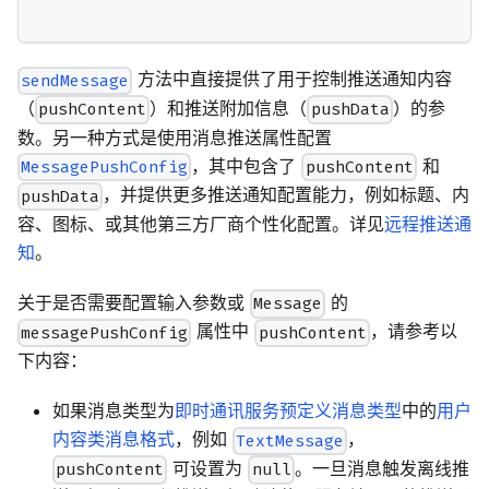
方法中直接提供了用于控制推送通知内容
sendMessage
（
）和推送附加信息（
）的参
pushContent
pushData
数。另一种方式是使用消息推送属性配置
，其中包含了
和
MessagePushConfig
pushContent
，并提供更多推送通知配置能力，例如标题、内
pushData
容、图标、或其他第三方厂商个性化配置。详见
远程推送通
知
。
关于是否需要配置输入参数或
的
Message
属性中
，请参考以
messagePushConfig
pushContent
下内容：
如果消息类型为
即时通讯服务预定义消息类型
中的
用户
内容类消息格式
，例如
，
TextMessage
可设置为
。一旦消息触发离线推
pushContent
null