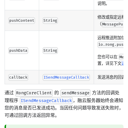
说明。
修改或指定远程
pushContent
String
（
MessagePush
远程推送附加信
io.rong.push
pushData
String
您也可以在
Mes
置，详见下文
远
发送消息的回调
callback
ISendMessageCallback
通过
的
方法的回调处
RongCoreClient
sendMessage
理程序
，融云服务器始终会通知
ISendMessageCallback
您的消息是否已发送成功。当因任何问题导致发送失败时，
可通过回调方法返回异常。