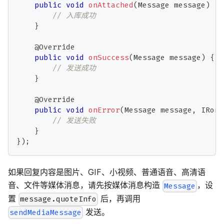
public
void
onAttached
(
Message
 message
)
{
// 入库成功
}
@Override
public
void
onSuccess
(
Message
 message
)
{
// 发送成功
}
@Override
public
void
onError
(
Message
 message
,
IRong
// 发送失败
}
}
)
;
如果回复内容是图片、GIF、小视频、普通语音、高清语
音、文件等媒体消息，请先按媒体消息构造
，设
Message
置
后，再调用
message.quoteInfo
发送。
sendMediaMessage