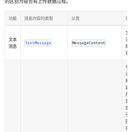
的区别为是否有上传数据过程。
功能
消息内容的类型
父类
描
文
文本
消
TextMessage
MessageContent
消息
的
容
引
消
的
容
用
实
旧
引
回
功