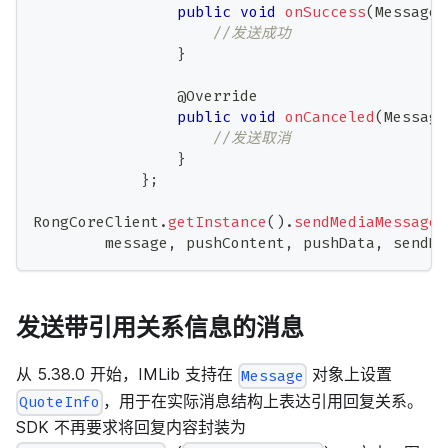
public
void
onSuccess
(
Message
 
//发送成功
}
@Override
public
void
onCanceled
(
Message
//发送取消
}
}
;
RongCoreClient
.
getInstance
(
)
.
sendMediaMessage
(
        message
,
 pushContent
,
 pushData
,
 sendMe
发送带引用关系信息的消息
从 5.38.0 开始，IMLib 支持在
对象上设置
Message
，用于在实际消息结构上表达引用回复关系。
QuoteInfo
SDK 不再要求将回复内容封装为