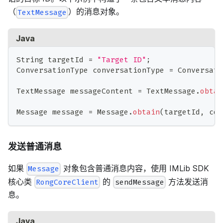
（
）的消息对象。
TextMessage
Java
String
 targetId 
=
"Target ID"
;
ConversationType
 conversationType 
=
Conversati
TextMessage
 messageContent 
=
TextMessage
.
obtai
Message
 message 
=
Message
.
obtain
(
targetId
,
 con
发送普通消息
如果
对象包含普通消息内容，使用 IMLib SDK
Message
核心类
的
方法发送消
RongCoreClient
sendMessage
息。
Java