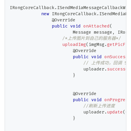
IRongCoreCallback
.
ISendMediaMessageCallbackWit
new
IRongCoreCallback
.
ISendMediaMe
@Override
public
void
onAttached
(
Message
 message
,
IRong
/*上传图片到自己的服务器*/
uploadImg
(
imgMsg
.
getPicFil
@Override
public
void
onSuccess
(
// 上传成功，回调 SD
                            uploader
.
success
(
U
}
@Override
public
void
onProgress
//刷新上传进度
                            uploader
.
update
(
(
i
}