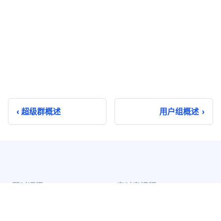
超级群概述
用户组概述
即时通讯
实时音视频
单聊
音视频通话
群聊
音视频会议