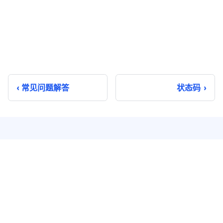
常见问题解答
状态码
即时通讯
实时音视频
单聊
音视频通话
群聊
音视频会议
聊天室
云端录制
系统通知