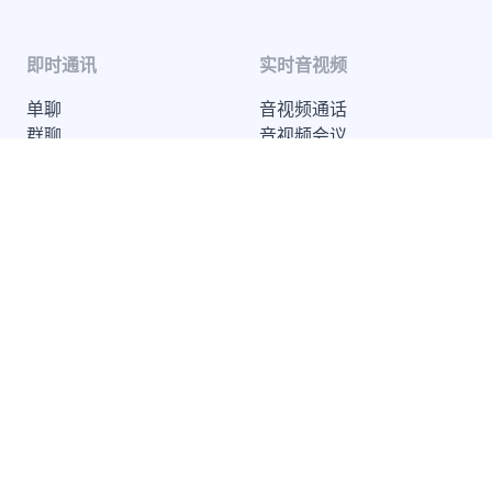
即时通讯
实时音视频
单聊
音视频通话
群聊
音视频会议
聊天室
云端录制
系统通知
超级群
推送 Plus
开发者服务
解决方案
知识库
兴趣社交
开发指南
互动游戏
服务条款
社交电商
SDK 隐私政策
在线教育
远程医疗