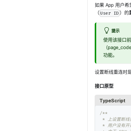
如果 App 用
（
）的
User ID
提示
使用该接口
（page_code
功能。
设置断线重连时
接口原型
TypeScript
/**
 * 上设置断
 * 用户没有