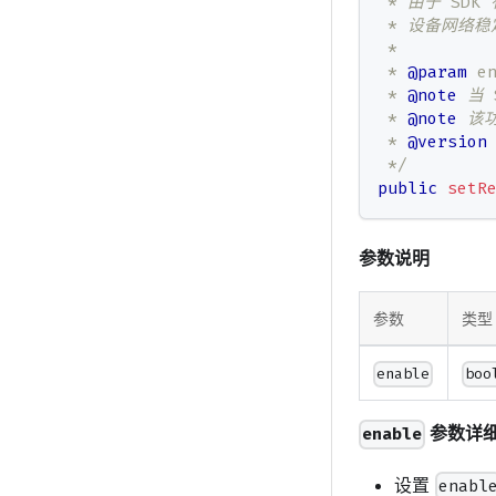
 * 由于 SD
 * 设备网络
 *
 * 
@param
e
 * 
@note
 当
 * 
@note
 该
 * 
@version
 */
public
setR
参数说明
参数
类型
enable
boo
参数详
enable
设置
enabl