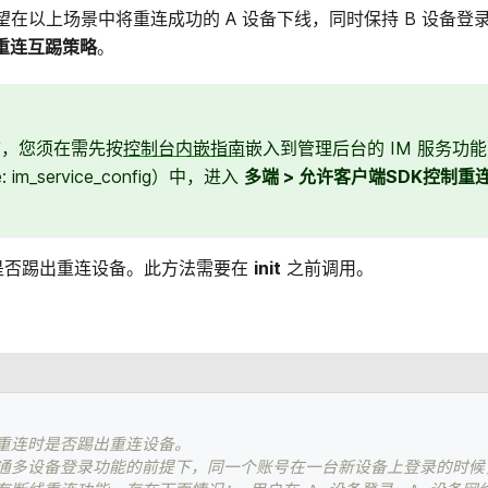
户希望在以上场景中将重连成功的 A 设备下线，同时保持 B 设备
重连互踢策略
。
前，您须在需先按
控制台内嵌指南
嵌入到管理后台的 IM 服务功
: im_service_config）中，进入
多端 > 允许客户端SDK控制重
是否踢出重连设备。此方法需要在
init
之前调用。
线重连时是否踢出重连设备。
开通多设备登录功能的前提下，同一个账号在一台新设备上登录的时