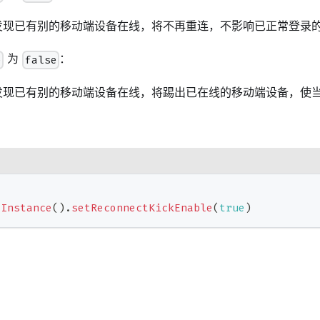
发现已有别的移动端设备在线，将不再重连，不影响已正常登录
为
：
e
false
发现已有别的移动端设备在线，将踢出已在线的移动端设备，使
tInstance
(
)
.
setReconnectKickEnable
(
true
)