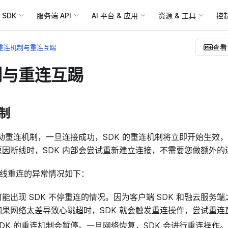
SDK
服务端 API
AI 平台 & 应用
资源 & 工具
控
查看 
重连机制与重连互踢
制与重连互踢
制
自动重连机制，一旦连接成功，SDK 的重连机制将立即开始生效
因断线时，SDK 内部会尝试重新建立连接，不需要您做额外的
 断线重连的异常情况如下：
可能出现 SDK 不停重连的情况。因为客户端 SDK 和融云服务
如果网络太差导致心跳超时，SDK 就会触发重连操作，尝试重连
SDK 的重连机制会暂停。一旦网络恢复，SDK 会进行重连操作。