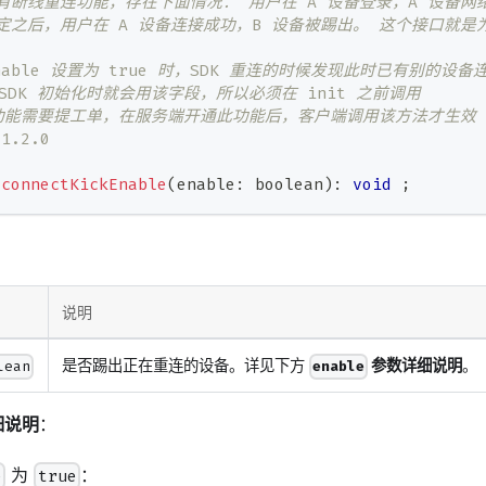
K 有断线重连功能，存在下面情况： 用户在 A 设备登录，A 设备
稳定之后，用户在 A 设备连接成功，B 设备被踢出。 这个接口就是
nable
 设置为 true 时，SDK 重连的时候发现此时已有别的
 SDK 初始化时就会用该字段，所以必须在 init 之前调用
功能需要提工单，在服务端开通此功能后，客户端调用该方法才生效
 1.2.0
econnectKickEnable
(
enable
:
boolean
)
:
void
;
说明
是否踢出正在重连的设备。详见下方
参数详细说明
。
lean
enable
细说明
：
为
：
e
true