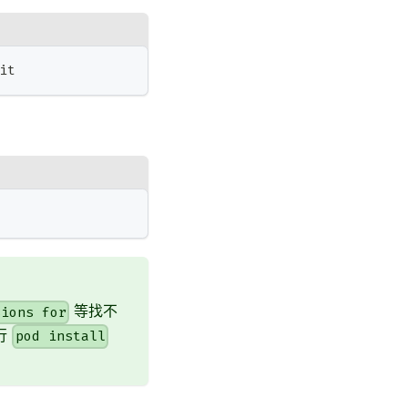
it
等找不
sions for
行
pod install