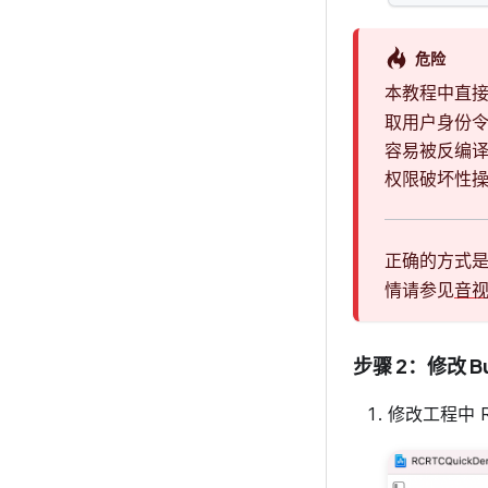
危险
本教程中直
取用户身份令
容易被反编
权限破坏性
正确的方式
情请参见
音
步骤 2：修改 Bu
修改工程中 RCR