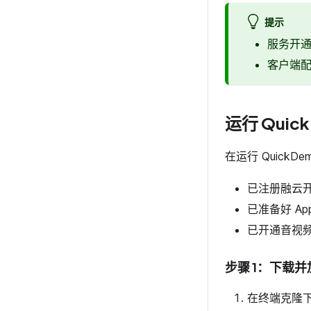
提示
服务开通
客户端配
运行 Quic
在运行 Quick
已注册融云
已准备好 App 
已开通音视频
步骤 1：下载并加
在终端克隆