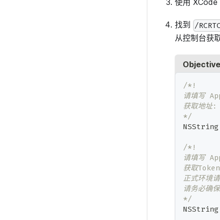
使用 XCode
找到
/RCRT
从控制台获
Objectiv
/*!
请填写 App
获取地址: h
*/
NSString
/*!
请填写 App
获取Token
正式环境请
请务必确保
*/
NSString