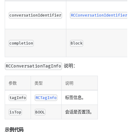
conversationIdentifier
RCConversationIdentifier
completion
Block
说明：
RCConversationTagInfo
参数
类型
说明
标签信息。
tagInfo
RCTagInfo
会话是否置顶。
isTop
BOOL
示例代码