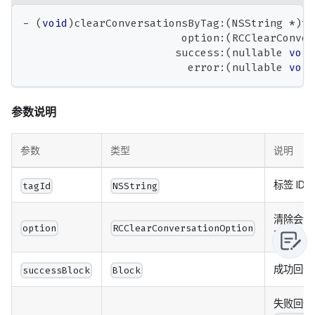
-
(
void
)
clearConversationsByTag
:
(
NSString 
*
)
ta
                         option
:
(
RCClearConver
                        success
:
(
nullable 
void
                          error
:
(
nullable 
void
参数说明
参数
类型
说明
标签 ID。
tagId
NSString
清除会话
option
RCClearConversationOption
配置。
成功回调
successBlock
Block
失败回调