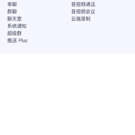
单聊
音视频通话
群聊
音视频会议
聊天室
云端录制
系统通知
超级群
推送 Plus
开发者服务
解决方案
知识库
兴趣社交
开发指南
互动游戏
服务条款
社交电商
SDK 隐私政策
在线教育
远程医疗
地产服务
出海