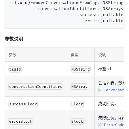
-
(
void
)
removeConversationsFromTag
:
(
NSString 
*
           conversationIdentifiers
:
(
NSArray
<
RC
                           success
:
(
nullable 
v
                             error
:
(
nullable 
v
参数说明
参数
类型
说明
标签 id
tagId
NSString
会话列表，数组
conversationIdentifiers
NSArray
RCConversati
成功回调。
successBlock
Block
失败回调。
erro
errorBlock
Block
RCErrorCode