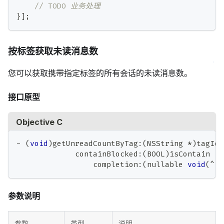
// TODO 业务处理
}
]
;
按标签获取未读消息数
您可以获取携带指定标签的所有会话的未读消息数。
接口原型
Objective C
-
(
void
)
getUnreadCountByTag
:
(
NSString 
*
)
tagId
             containBlocked
:
(
BOOL
)
isContain
                 completion
:
(
nullable 
void
(
^
)
(
参数说明
参数
类型
说明