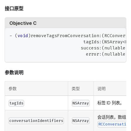
接口原型
Objective C
-
(
void
)
removeTagsFromConversation
:
(
RCConversa
                            tagIds
:
(
NSArray
<
NS
                           success
:
(
nullable 
v
                             error
:
(
nullable 
v
参数说明
参数
类型
说明
标签 ID 列表。
tagIds
NSArray
会话列表，数组元
conversationIdentifiers
NSArray
RCConversatio