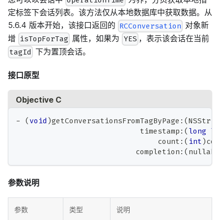
operationTime
定标签下会话列表。该方法仅从本地数据库中获取数据。从
5.6.4 版本开始，该接口返回的
对象新
RCConversation
增
属性，如果为
，表示该会话在当前
isTopForTag
YES
下为置顶会话。
tagId
接口原型
Objective C
-
(
void
)
getConversationsFromTagByPage
:
(
NSStrin
                            timestamp
:
(
long
lo
                                count
:
(
int
)
cou
                           completion
:
(
nullabl
参数说明
参数
类型
说明