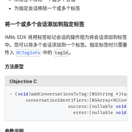
为指定会话移除一个或多个标签
将一个或多个会话添加到指定标签
IMlib SDK 将用标签标记会话的操作视为将会话添加到标签
中。您可以将多个会话添加到一个标签。指定标签时只需要
传入
中的
。
RCTagInfo
tagId
方法原型
Objective C
-
(
void
)
addConversationsToTag
:
(
NSString 
*
)
tagI
      conversationIdentifiers
:
(
NSArray
<
RCConve
                      success
:
(
nullable 
void
(
                        error
:
(
nullable 
void
(
参数说明