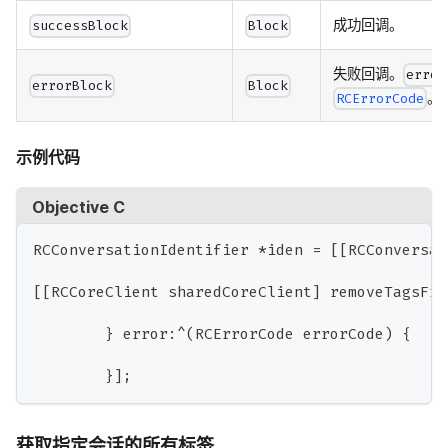
成功回调。
successBlock
Block
失败回调。
error
errorBlock
Block
。
RCErrorCode
示例代码
Objective C
RCConversationIdentifier 
*
iden 
=
[
[
RCConversat
[
[
RCCoreClient sharedCoreClient
]
 removeTagsFro
}
 error
:
^
(
RCErrorCode errorCode
)
{
}
]
;
获取指定会话的所有标签