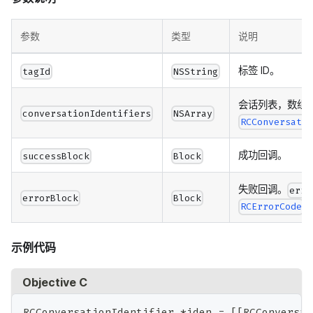
参数
类型
说明
标签 ID。
tagId
NSString
会话列表，数组
conversationIdentifiers
NSArray
RCConversati
成功回调。
successBlock
Block
失败回调。
erro
errorBlock
Block
RCErrorCode
示例代码
Objective C
RCConversationIdentifier 
*
iden 
=
[
[
RCConversat