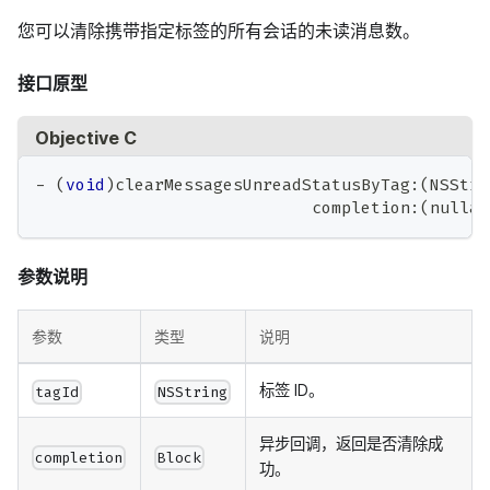
您可以清除携带指定标签的所有会话的未读消息数。
接口原型
Objective C
-
(
void
)
clearMessagesUnreadStatusByTag
:
(
NSStri
                            completion
:
(
nullab
参数说明
参数
类型
说明
标签 ID。
tagId
NSString
异步回调，返回是否清除成
completion
Block
功。