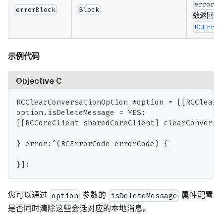
errorC
errorBlock
Block
数返回
RCErro
示例代码
Objective C
RCClearConversationOption 
*
option 
=
[
[
RCClearC
option
.
isDeleteMessage 
=
 YES
;
[
[
RCCoreClient sharedCoreClient
]
 clearConversa
}
 error
:
^
(
RCErrorCode errorCode
)
{
}
]
;
您可以通过
参数的
属性配置
option
isDeleteMessage
是否同时清除这些会话对应的本地消息。