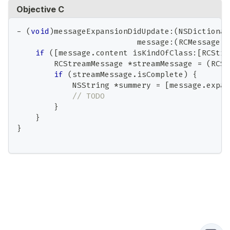
Objective C
-
(
void
)
messageExpansionDidUpdate
:
(
NSDictionar
                          message
:
(
RCMessage 
*
if
(
[
message
.
content isKindOfClass
:
[
RCStre
        RCStreamMessage 
*
streamMessage 
=
(
RCSt
if
(
streamMessage
.
isComplete
)
{
            NSString 
*
summery 
=
[
message
.
expan
// TODO
}
}
}