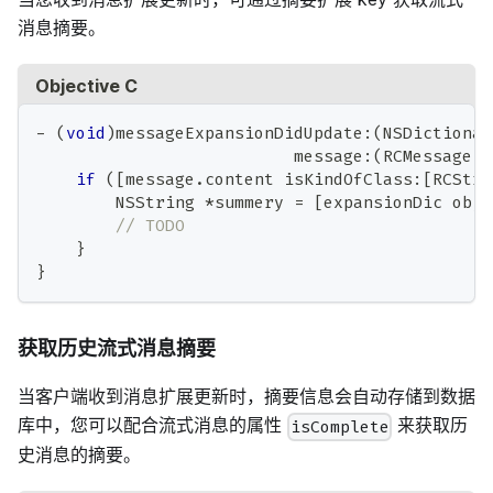
消息摘要。
Objective C
-
(
void
)
messageExpansionDidUpdate
:
(
NSDictionar
                          message
:
(
RCMessage 
*
if
(
[
message
.
content isKindOfClass
:
[
RCStre
        NSString 
*
summery 
=
[
expansionDic obje
// TODO
}
}
获取历史流式消息摘要
当客户端收到消息扩展更新时，摘要信息会自动存储到数据
库中，您可以配合流式消息的属性
来获取历
isComplete
史消息的摘要。