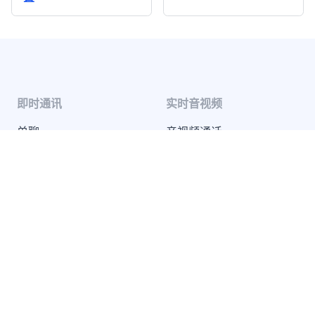
即时通讯
实时音视频
单聊
音视频通话
群聊
音视频会议
聊天室
云端录制
系统通知
超级群
推送 Plus
开发者服务
解决方案
知识库
兴趣社交
开发指南
互动游戏