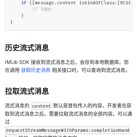
if
(
[
message
.
content isKindOfClass
:
[
RCStre
// TODO
}
}
历史流式消息
IMLib SDK 接收到流式消息之后，会存到本地数据库。您
在调用
获取历史消息
相关接口时，可以查询到流式消息。
拉取流式消息
流式消息的
默认是首包传入的内容，开发者在获
content
取到流式消息之后，需要拉取流式消息的全部内容。可以通
过
requestStreamMessageWithParams:completionHand