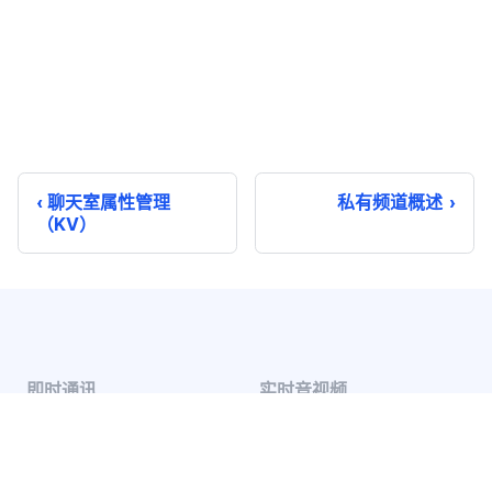
聊天室属性管理
私有频道概述
（KV）
即时通讯
实时音视频
单聊
音视频通话
群聊
音视频会议
聊天室
云端录制