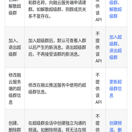
和群名称，向融云服务端申请建
级群
、
解散超
供
群。如解散超级群，则群成员关
解散超
级群
该
系不复存在。
级群
API
不
加入超
加入、
加入超级群后，默认可查看入群
提
级群
、
退出超
以后产生的新消息。退出超级群
供
退出超
级群
后，不再接受该群的新消息。
该
级群
API
修改融
不
云服务
提
更新超
修改在融云推送服务中使用的超
端的超
供
级群信
级群信息。
级群信
该
息
息
API
不
创建、
在超级群会话中创建独立沟通的
提
创建频
删除群
频道。如删除频道，将无法在频
供
道
、
删