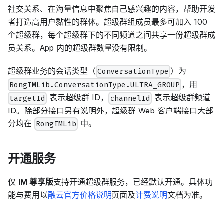
社交关系、在海量信息中聚焦自己感兴趣的内容，帮助开发
者打造高用户黏性的群体。超级群组成员最多可加入 100
个超级群，每个超级群下的不同频道之间共享一份超级群成
员关系。App 内的超级群数量没有限制。
超级群业务的会话类型（
）为
ConversationType
，用
RongIMLib.ConversationType.ULTRA_GROUP
表示超级群 ID，
表示超级群频道
targetId
channelId
ID。除部分接口另有说明外，超级群 Web 客户端接口大部
分均在
中。
RongIMLib
开通服务
仅
IM 尊享版
支持开通超级群服务，已经默认开通。具体功
能与费用以
融云官方价格说明
页面及
计费说明
文档为准。