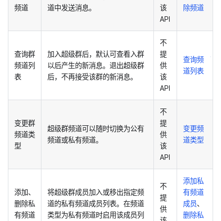
频道
道中发送消息。
该
除频道
API
不
查询群
加入超级群后，默认可查看入群
提
查询频
频道列
以后产生的新消息。退出超级群
供
道列表
表
后，不再接受该群的新消息。
该
API
不
变更群
提
超级群频道可以随时切换为公有
变更频
频道类
供
频道或私有频道。
道类型
型
该
API
添加私
不
添加、
将超级群成员加入或移出指定频
有频道
提
删除私
道的私有频道成员列表。在频道
成员
、
供
有频道
类型为私有频道时启用该成员列
删除私
该