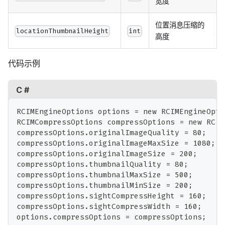
宽度
位置消息压缩的
locationThumbnailHeight
int
高度
代码示例
C #
RCIMEngineOptions options = new RCIMEngineOpti
RCIMCompressOptions compressOptions = new RCIM
compressOptions.originalImageQuality = 80;
compressOptions.originalImageMaxSize = 1080;
compressOptions.originalImageSize = 200;
compressOptions.thumbnailQuality = 80;
compressOptions.thumbnailMaxSize = 500;
compressOptions.thumbnailMinSize = 200;
compressOptions.sightCompressHeight = 160;
compressOptions.sightCompressWidth = 160;
options.compressOptions = compressOptions;