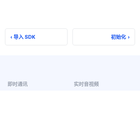
导入 SDK
初始化
即时通讯
实时音视频
单聊
音视频通话
群聊
音视频会议
聊天室
云端录制
系统通知
超级群
推送 Plus