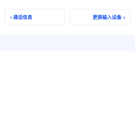
通话信息
更换输入设备
即时通讯
实时音视频
单聊
音视频通话
群聊
音视频会议
聊天室
云端录制
系统通知
超级群
推送 Plus
开发者服务
解决方案