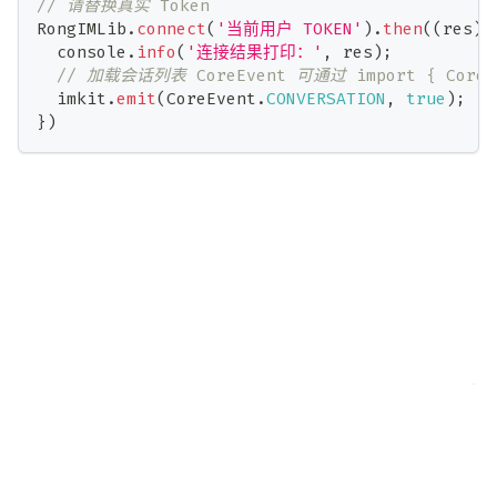
// 请替换真实 Token
RongIMLib
.
connect
(
'当前用户 TOKEN'
)
.
then
(
(
res
)
console
.
info
(
'连接结果打印：'
,
 res
)
;
// 加载会话列表 CoreEvent 可通过 import { CoreEv
  imkit
.
emit
(
CoreEvent
.
CONVERSATION
,
true
)
;
}
)