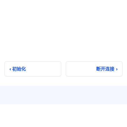
初始化
断开连接
即时通讯
实时音视频
单聊
音视频通话