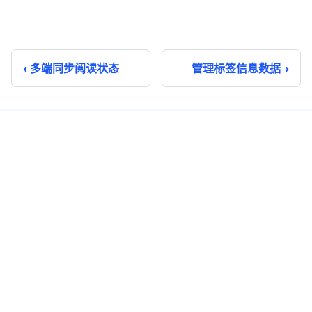
多端同步阅读状态
管理标签信息数据
即时通讯
实时音视频
单聊
音视频通话
群聊
音视频会议
聊天室
云端录制
系统通知
超级群
推送 Plus