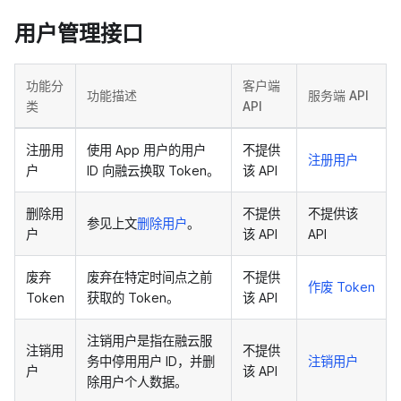
用户管理接口
功能分
客户端
功能描述
服务端 API
类
API
注册用
使用 App 用户的用户
不提供
注册用户
户
ID 向融云换取 Token。
该 API
删除用
不提供
不提供该
参见上文
删除用户
。
户
该 API
API
废弃
废弃在特定时间点之前
不提供
作废 Token
Token
获取的 Token。
该 API
注销用户是指在融云服
注销用
不提供
务中停用用户 ID，并删
注销用户
户
该 API
除用户个人数据。