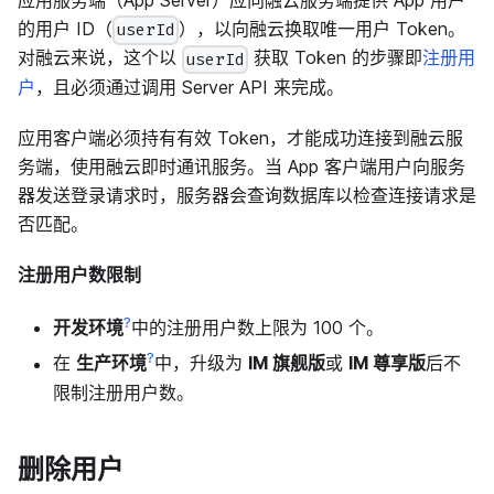
的用户 ID（
），以向融云换取唯一用户 Token。
userId
对融云来说，这个以
获取 Token 的步骤即
注册用
userId
户
，且必须通过调用 Server API 来完成。
应用客户端必须持有有效 Token，才能成功连接到融云服
务端，使用融云即时通讯服务。当 App 客户端用户向服务
器发送登录请求时，服务器会查询数据库以检查连接请求是
否匹配。
注册用户数限制
?
开发环境
中的注册用户数上限为 100 个。
?
在
生产环境
中，升级为
IM 旗舰版
或
IM 尊享版
后不
限制注册用户数。
删除用户