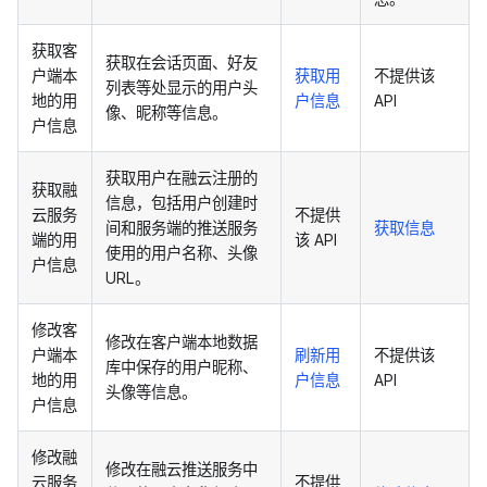
获取客
获取在会话页面、好友
户端本
获取用
不提供该
列表等处显示的用户头
地的用
户信息
API
像、昵称等信息。
户信息
获取用户在融云注册的
获取融
信息，包括用户创建时
云服务
不提供
间和服务端的推送服务
获取信息
端的用
该 API
使用的用户名称、头像
户信息
URL。
修改客
修改在客户端本地数据
户端本
刷新用
不提供该
库中保存的用户昵称、
地的用
户信息
API
头像等信息。
户信息
修改融
修改在融云推送服务中
云服务
不提供