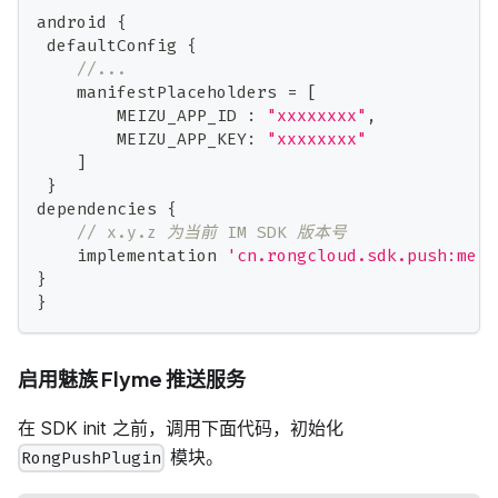
android 
{
 defaultConfig 
{
//...
    manifestPlaceholders 
=
[
        MEIZU_APP_ID 
:
"xxxxxxxx"
,
        MEIZU_APP_KEY
:
"xxxxxxxx"
]
}
dependencies 
{
// x.y.z 为当前 IM SDK 版本号
    implementation 
'cn.rongcloud.sdk.push:meiz
}
}
启用魅族 Flyme 推送服务
在 SDK init 之前，调用下面代码，初始化
模块。
RongPushPlugin