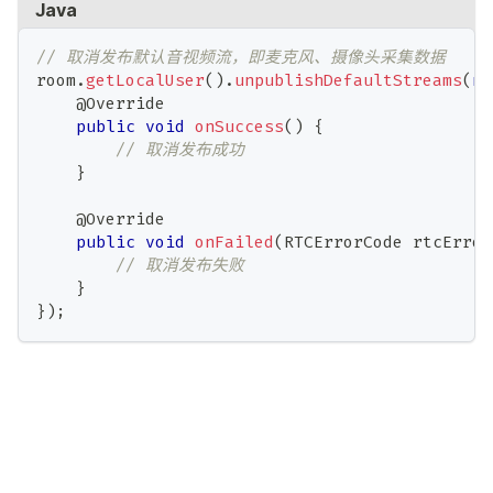
Java
// 取消发布默认音视频流，即麦克风、摄像头采集数据
room
.
getLocalUser
(
)
.
unpublishDefaultStreams
(
ne
@Override
public
void
onSuccess
(
)
{
// 取消发布成功
}
@Override
public
void
onFailed
(
RTCErrorCode
 rtcError
// 取消发布失败
}
}
)
;