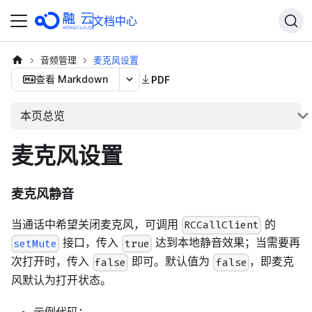
文档中心
音频管理
麦克风设置
查看 Markdown
PDF
本页总览
麦克风设置
麦克风静音
当通话中希望关闭麦克风，可调用
的
RCCallClient
接口，传入
达到本地静音效果；当需要再
setMute
true
次打开时，传入
即可。默认值为
，即麦克
false
false
风默认为打开状态。
示例代码：