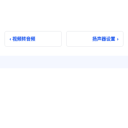
视频转音频
扬声器设置
即时通讯
实时音视频
单聊
音视频通话
群聊
音视频会议
聊天室
云端录制
系统通知
超级群
推送 Plus