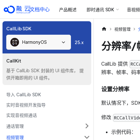
文档中心
产品概述
即时通讯 SDK
音视频 
CallLib SDK
视频管理
HarmonyOS
分辨率/
25.x
CallKit
CallLib 提供
RCC
基于 CallLib SDK 封装的 UI 组件库， 提
辨率、帧率、码
供开箱即用的 UI 组件。
设置分辨率
导入 CallLib SDK
默认情况下，SD
实时音视频开发指导
实现音视频通话
修改
RCCallVid
通话管理
示例代码：
视频管理