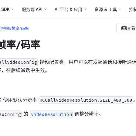
SDK
服务端 API
AI 平台 & 应用
资源 & 工具
控
查看 
分辨率/帧率/码率
帧率/码率
视频配置类，用户可以在发起通话和接听通
allVideoConfig
率，在后续通话中生效。
K 使用默认分辨率
RCCallVideoResolution.SIZE_480_360
的
调整分辨率。
eoConfig
videoResolution