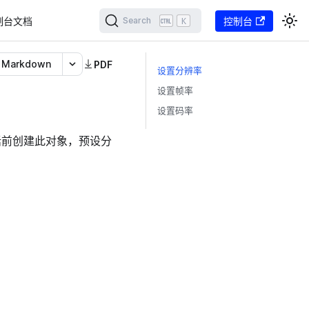
制台文档
K
控制台
Search
Markdown
PDF
设置分辨率
设置帧率
设置码率
话前创建此对象，预设分
。