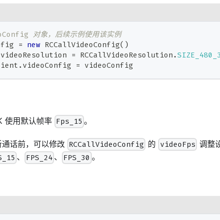
eoConfig 对象，后续示例使用该实例
nfig 
=
new
RCCallVideoConfig
(
)
.
videoResolution 
=
 RCCallVideoResolution
.
SIZE_480_
lient
.
videoConfig 
=
 videoConfig
K 使用默认帧率
。
Fps_15
听通话前，可以修改
的
调整
RCCallVideoConfig
videoFps
、
、
。
S_15
FPS_24
FPS_30