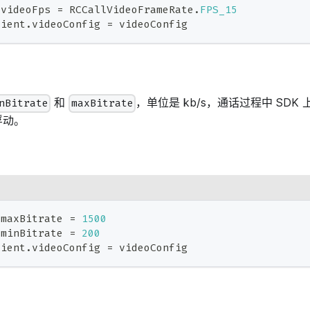
.
videoFps 
=
 RCCallVideoFrameRate
.
FPS_15
lient
.
videoConfig 
=
 videoConfig
和
，单位是 kb/s，通话过程中 SD
nBitrate
maxBitrate
浮动。
.
maxBitrate 
=
1500
.
minBitrate 
=
200
lient
.
videoConfig 
=
 videoConfig