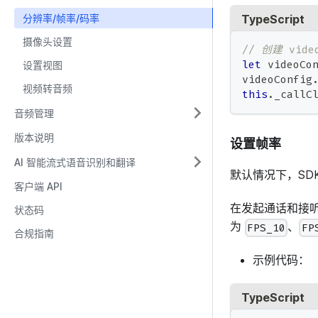
TypeScript
分辨率/帧率/码率
摄像头设置
// 创建 vid
let
 videoCo
设置视图
videoConfig
视频转音频
this
.
_callC
音频管理
版本说明
设置帧率
AI 智能流式语音识别和翻译
默认情况下，SD
客户端 API
在发起通话和接
状态码
为
、
FPS_10
FP
合规指南
示例代码：
TypeScript