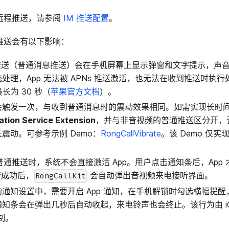
 远程推送，请参阅
IM 推送配置
。
通推送会有以下影响：
程推送（普通消息推送）会在手机屏幕上显示弹窗和文字提示，声
处理，App 无法被 APNs 推送激活，也无法在收到推送时执
最长为 30 秒（
苹果官方文档
）。
触发一次，与收到普通消息时的震动效果相同。如需实现长时间震
cation Service Extension
，并与非音视频的普通推送区分开，
震动。可参考示例 Demo：
RongCallVibrate
。该 Demo 仅
s 普通推送时，系统不会直接激活 App。用户点击通知条后，App 
连接成功后，
会自动弹出音视频来电接听界面。
RongCallKit
通知设置中，需要开启 App 通知，在手机解锁时勾选横幅提
知条会在弹出几秒后自动收起，来电铃声也会终止。该行为由 iO
制。