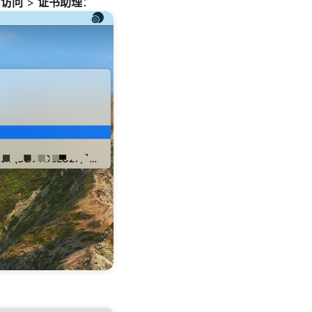
串访问
>
证书助理
：