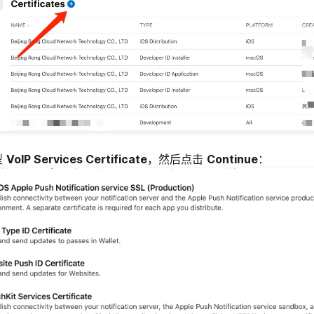
型
VoIP Services Certificate
，然后点击
Continue
：