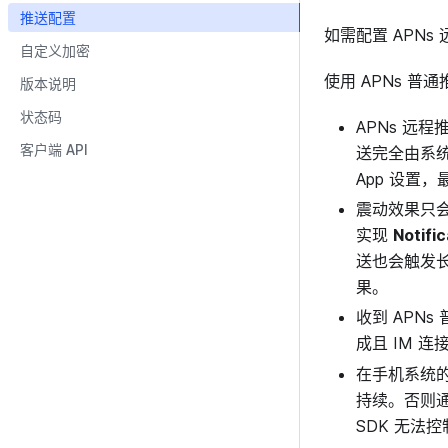
推送配置
如需配置 APNs
自定义加密
使用 APNs 普
版本说明
状态码
APNs 远
客户端 API
送完全由系统
App 设置，
震动效果只会
实现
Notifi
送也会触发长
果。
收到 APN
成且 IM 
在手机系统的
持续。否则通
SDK 无法控