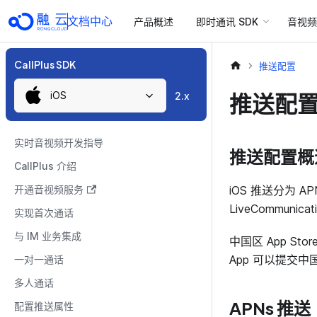
文档中心
产品概述
即时通讯 SDK
音视频 
CallPlus SDK
推送配置
iOS
推送配
2.x
实时音视频开发指导
推送配置概
CallPlus 介绍
开通音视频服务
iOS 推送分为 AP
LiveCommunic
实现首次通话
与 IM 业务集成
中国区 App Stor
App 可以提交中国区
一对一通话
多人通话
APNs 推送
配置推送属性