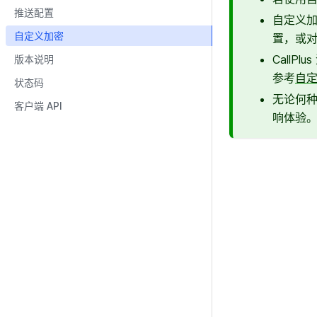
推送配置
自定义
自定义加密
置，或
Call
版本说明
参考
自
状态码
无论何
客户端 API
响体验