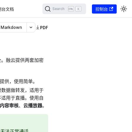
制台文档
K
控制台
Search
Markdown
PDF
全。融云提供两套加密
式提供，使用简单。
对数据做转发，适用于
不适用于直播。使用自
内容审核
、
云播放器
。
会无法正常通话。