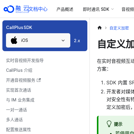
文档中心
产品概述
即时通讯 SDK
音视频 
CallPlus SDK
自定义加密
iOS
自定义
2.x
实时音视频开发指导
在实时音视频互
方案：
CallPlus 介绍
开通音视频服务
SDK 内置
实现首次通话
开发者对媒
对安全性有
与 IM 业务集成
定义加密后，
一对一通话
多人通话
提示
配置推送属性
若使用