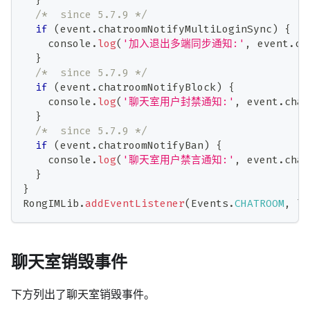
/*  since 5.7.9 */
if
(
event
.
chatroomNotifyMultiLoginSync
)
{
console
.
log
(
'加入退出多端同步通知:'
,
 event
.
ch
}
/*  since 5.7.9 */
if
(
event
.
chatroomNotifyBlock
)
{
console
.
log
(
'聊天室用户封禁通知:'
,
 event
.
chat
}
/*  since 5.7.9 */
if
(
event
.
chatroomNotifyBan
)
{
console
.
log
(
'聊天室用户禁言通知:'
,
 event
.
chat
}
}
RongIMLib
.
addEventListener
(
Events
.
CHATROOM
,
 li
聊天室销毁事件
下方列出了聊天室销毁事件。