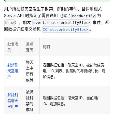
用户所在聊天室发生了封禁、解封的事件，且调用相关
Server API 时指定了需要通知（指定
为
needNotify
），触发
事件。返
true
event.chatroomNotifyBlock
回数据详细定义参见
。
IChatroomNotifyBlock
触发场
通知
说明
景
范围
聊天
封禁聊
返回数据包括：聊天室 ID、被封禁成员
室中
天室用
用户 ID 列表、封禁时间与持续时长、附
所有
户
加信息。
成员
被解
解除封
除封
返回数据包括：聊天室 ID、当前用户
禁聊天
禁的
ID、附加信息。
室用户
成员