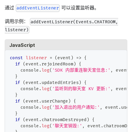
通过
可以设置监听器。
addEventListener
调用示例：
addEventListener(Events.CHATROOM,
listener)
JavaScript
const
listener
=
(
event
)
=>
{
if
(
event
.
rejoinedRoom
)
{
console
.
log
(
'SDK 内部重连聊天室信息:'
,
 event
.
}
if
(
event
.
updatedEntries
)
{
console
.
log
(
'监听到的聊天室 KV 更新:'
,
 event
.
}
if
(
event
.
userChange
)
{
console
.
log
(
'加入退出的用户通知:'
,
 event
.
user
}
if
(
event
.
chatroomDestroyed
)
{
console
.
log
(
'聊天室销毁:'
,
 event
.
chatroomDe
}