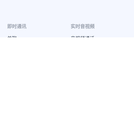
即时通讯
实时音视频
单聊
音视频通话
群聊
音视频会议
聊天室
云端录制
系统通知
超级群
推送 Plus
开发者服务
解决方案
知识库
兴趣社交
开发指南
互动游戏
服务条款
社交电商
SDK 隐私政策
在线教育