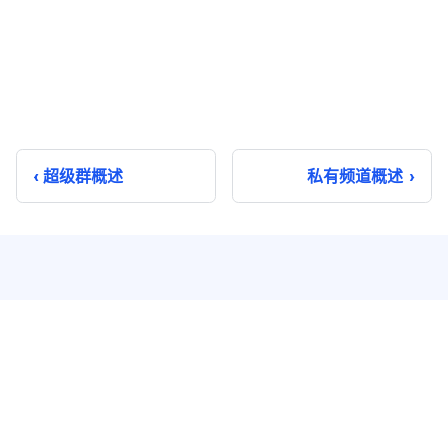
超级群概述
私有频道概述
即时通讯
实时音视频
单聊
音视频通话
群聊
音视频会议
聊天室
云端录制
系统通知