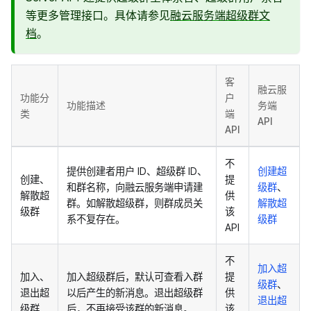
等更多管理接口。具体请参见
融云服务端超级群文
档
。
客
融云服
功能分
户
功能描述
务端
类
端
API
API
不
提供创建者用户 ID、超级群 ID、
创建超
创建、
提
和群名称，向融云服务端申请建
级群
、
解散超
供
群。如解散超级群，则群成员关
解散超
级群
该
系不复存在。
级群
API
不
加入超
加入、
加入超级群后，默认可查看入群
提
级群
、
退出超
以后产生的新消息。退出超级群
供
退出超
级群
后，不再接受该群的新消息。
该