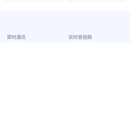
即时通讯
实时音视频
单聊
音视频通话
群聊
音视频会议
聊天室
云端录制
系统通知
超级群
推送 Plus
开发者服务
解决方案
知识库
兴趣社交
开发指南
互动游戏
服务条款
社交电商