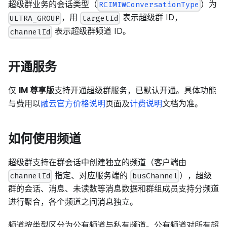
超级群业务的会话类型（
）为
RCIMIWConversationType
，用
表示超级群 ID，
ULTRA_GROUP
targetId
表示超级群频道 ID。
channelId
开通服务
仅
IM 尊享版
支持开通超级群服务，已默认开通。具体功能
与费用以
融云官方价格说明
页面及
计费说明
文档为准。
如何使用频道
超级群支持在群会话中创建独立的频道（客户端由
指定、对应服务端的
），超级
channelId
busChannel
群的会话、消息、未读数等消息数据和群组成员支持分频道
进行聚合，各个频道之间消息独立。
频道按类型区分为公有频道与私有频道。公有频道对所有超