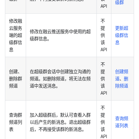
级群
API
修改融
不
云服务
提
更新超
修改在融云推送服务中使用的超
端的超
供
级群信
级群信息。
级群信
该
息
息
API
不
创建、
在超级群会话中创建独立沟通的
提
创建频
删除群
频道。如删除频道，将无法在频
供
道
、
删
频道
道中发送消息。
该
除频道
API
不
查询群
加入超级群后，默认可查看入群
提
查询频
频道列
以后产生的新消息。退出超级群
供
道列表
表
后，不再接受该群的新消息。
该
API